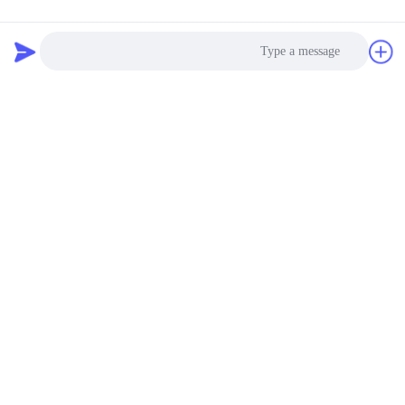
Photo
Video Call
Audio Call