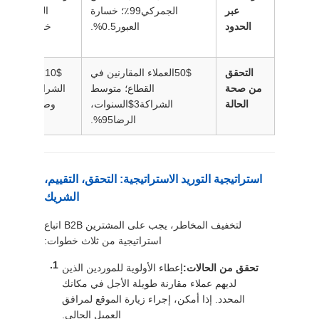
عبر
الجمركي
99٪
؛ خسارة
الخبرة الجمر
الحدود
العبور
0.5%
.
خسارة العبور
التحقق
50$
العملاء المقارنين في
10$
العملاء، م
من صحة
القطاع؛ متوسط
الشراكة
$الـ1$
ال
الحالة
الشراكة
3$
السنوات،
وصف غامض ب
الرضا
95%
.
د
استراتيجية التوريد الاستراتيجية: التحقق، التقييم،
الشريك
لتخفيف المخاطر، يجب على المشترين B2B اتباع
استراتيجية من ثلاث خطوات:
تحقق من الحالات:
إعطاء الأولوية للموردين الذين
لديهم عملاء مقارنة طويلة الأجل في مكانك
المحدد. إذا أمكن، إجراء زيارة الموقع لمرافق
العميل الحالي.