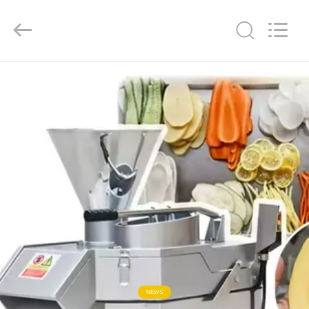
Guangzhou
Jiuying
Food
Machinery
Co.,Ltd.
All
Rights
Reserved.
المنزل
المنتجات
برنامج
VR
حولنا
جولة
في
NEWS