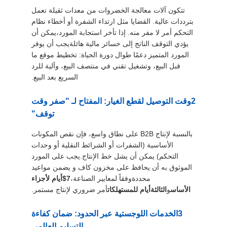
تتكون آلات معالجة الخضروات من معدات ثقيلة تعمل
بترددات عالية. القضايا مثل ارتداء الشفرة أو أخطاء نظام
التحكم أمر لا مفر منه. إذا تأخر استجابة المورد،يمكن أن
يؤدي التوقف الناتج إلى خسائر مالية هائلةيجب أن يوفر
المورد المتميز دعمًا طوال دورة الحياة: تخطيط موقع ما
قبل البيع، وتشغيل تقني في منتصف البيع، وآلية للرد
السريع بعد البيع.
2وقت التوصيل لقطع الغيار: المفتاح لـ "صفر وقت
توقف"
بالنسبة لإنتاج B2B على نطاق واسع، فإن نقص المكونات
الأساسية (الشفرات أو الشرائط النقلية أو وحدات
التحكم) يمكن أن يشل خط الإنتاج.يجب على المورد
الموثوق به أن يحافظ على مخزون كاف و يضمن مواعيد
محددةوفقاً لمعايير الصناعة،
7$
أيام لأجزاء
الأساس
و
الثالثة
أيام للمستهلكات
أمر ضروري لإنتاج مستمر.
3الخدمات اللوجستية عبر الحدود: ضمان كفاءة
التسليم العالمي