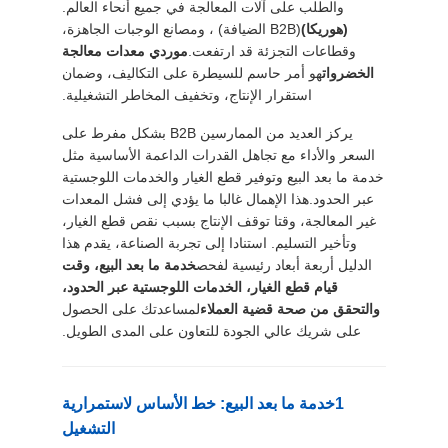
والطلب على آلات المعالجة في جميع أنحاء العالم.
(هوريكا)
(B2B الضيافة) ، ومصانع الوجبات الجاهزة،
خريطة
وقطاعات التجزئة قد ارتفعت.
موردي معدات معالجة
الخضروات
هو أمر حاسم للسيطرة على التكاليف، وضمان
الموقع
استقرار الإنتاج، وتخفيف المخاطر التشغيلية.
يركز العديد من الممارسين B2B بشكل مفرط على
سياسة
السعر والأداء مع تجاهل القدرات الداعمة الأساسية مثل
الخصوصية
خدمة ما بعد البيع وتوفير قطع الغيار والخدمات اللوجستية
عبر الحدود.هذا الإهمال غالبا ما يؤدي إلى فشل المعدات
غير المعالجة، وقتا توقف الإنتاج بسبب نقص قطع الغيار،
وتأخير التسليم. استنادا إلى تجربة الصناعة، يقدم هذا
الدليل أربعة أبعاد رئيسية لفحص
خدمة ما بعد البيع، وقت
قيام قطع الغيار، الخدمات اللوجستية عبر الحدود،
والتحقق من صحة قضية العملاء
لمساعدتك على الحصول
على شريك عالي الجودة للتعاون على المدى الطويل.
1خدمة ما بعد البيع: خط الأساس لاستمرارية
التشغيل