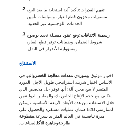
تقييم القدرات:
تأكيد آلية استجابة ما بعد البيع،
مستويات مخزون قطع الغيار، وسياسات تأمين
الخدمات اللوجستية عبر الحدود.
رسمية الاتفاقات:
وقع عقود مفصلة تحدد بوضوح
شروط الضمان، وضمانات توفر قطع الغيار،
ومسؤولية الأضرار في النقل.
الاستنتاج
اختيار موثوق به
موردي معدات معالجة الخضروات
هو في
الأساس اختيار شريك استراتيجي طويل الأجل. المورد
المتميز لا يبيع مجرد آلة؛ أنها توفر حل مخصص الذي
يتكيف مع حجم الإنتاج الخاص بك،والمعايير الدوليةمن
خلال الاستفادة من هذه الأبعاد الأربعة الأساسية ، يمكن
لممارسي B2B ضمان عمليات مستقرة والحصول على
ميزة تنافسية في العالم المتزايد بسرعة.
مقطوعة
طازجة
و
جاهزة للأكل
الصناعات.