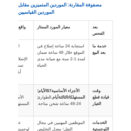
مصفوفة المقارنة: الموردين المتميزين مقابل
الموردين القياسيين
بعد
معيار المورد الممتاز
واقع المورد الق
الفحص
خدمة ما
استجابة 24 ساعة إصلاح في
بعد البيع
الموقع خلال 48 ساعة ضمان
ساعة أو أ
لمدة 1-2 سنة مع صيانة مدى
الإصلاحات في ال
الحياة
أيام للتخطيط
ضمان ش
وقت
الأجزاء الأساسية
7$
الأيام؛
الأ
قيادة قطع
المستهلكات
الثالثة
أيام.
الطوارئ
الأساسية
15$
ال
الغيار
24-48 ساعة شحن متاحة.
المستهلكات
7$
لا 
س
الخدمات
الموظفين المهنيين في مجال
عدم وجود شر
اللوجستية
النقل؛ معدل التخليص
لوجستيات ثابتين؛