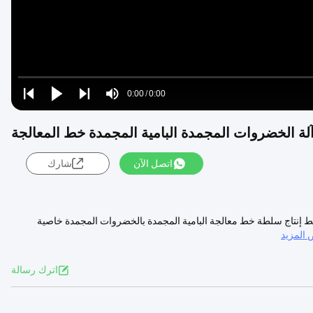
Loaded
:
0%
0:00
/
0:00
Play
Play
Play
Mute
Current
Duration
next
next
Time
اتصل الآن
شارك
ecer({videoId:"n1b-eJSPNl4",idContainer:"#MfGolul"}) 1000KG خط إنتاج سلطة خط معالجة البامية المجمدة بالخضروات المجمدة خاصية
المزيد
اترك رسالة