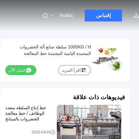
زل
إقتباس
Arabic
1000KG / H سلطة صانع آلة الخضروات
المجمدة البامية المجمدة خط المعالجة
اقرأ المزيد
اتصل الآن
فيديوهات ذات علاقة
خط إنتاج السلطة متعدد
الوظائف / خط معالجة
الخضروات بالسبانخ
خط انتاج السلطة
2020-04-26
01:34