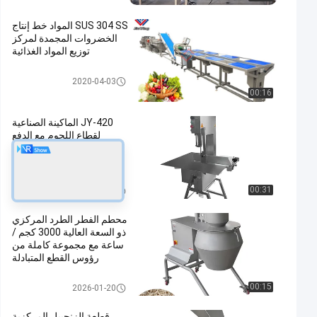
SUS 304 SS المواد خط إنتاج
الخضروات المجمدة لمركز
توزيع المواد الغذائية
خط انتاج السلطة
2020-04-03
00:16
JY-420 الماكينة الصناعية
لقطاع اللحوم مع الدفع
الجانبي الأيسر لمعالجات
اللحوم
شفرة لحم
00:31
2026-02-05
محطم الفطر الطرد المركزي
ذو السعة العالية 3000 كجم /
ساعة مع مجموعة كاملة من
رؤوس القطع المتبادلة
معدات تجهيز الخضروات
00:15
2026-01-20
قطعة الزنجبيل المركزية