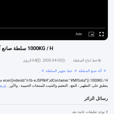
Auto
Picture-
Fullscreen
in-
Picture
1000KG / H سلطة صانع آلة الخضروات المجمدة البامية المجمدة خط المعالجة
خط انتاج السلطة
2020-04-03
64 الرؤى
#
آلة صنع السلطة
#
خط تجهيز السلطة
#
,
 / H
ينطبق على: التطهير ، النقع ، التعقيم والتثبيت للمنتجات الحبيبية ، والأور...
عرض 
رسائل الزائر
لا توجد تعليقات عامة بعد