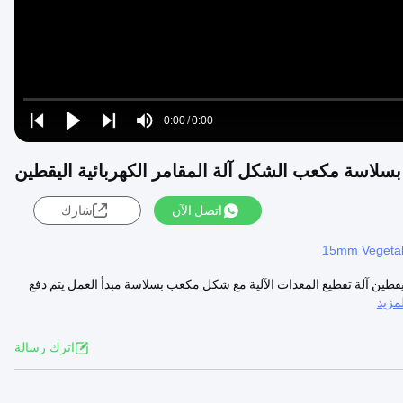
Loaded
:
0%
0:00
/
0:00
Play
Play
Play
Mute
Current
Duration
next
next
بسلاسة مكعب الشكل آلة المقامر الكهربائية اليقطين
Time
اتصل الآن
شارك
15mm Vegetab
ecer ({videoId: "es-vGOMT6pI"، idCon"}) اليقطين اليقطين آلة تقطيع المعدات الآلية مع شكل مكعب بسلاسة مبدأ العمل يتم دفع
مزيد
اترك رسالة