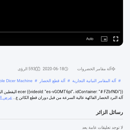
Auto
Picture-
Fullscreen
in-
Picture
آلة مقامر الخضروات
2020-06-18
593 الرؤى
#
آلة المقامر النباتية التجارية
#
آلة قطع الخضار
#
le Dicer Machine
tainer: "# FZbfNDi
آلة النرد الخضار الفاكهة عالية السرعة من قبل دوران قطع الكائن ع...
عرض ال
رسائل الزائر
لا توجد تعليقات عامة بعد