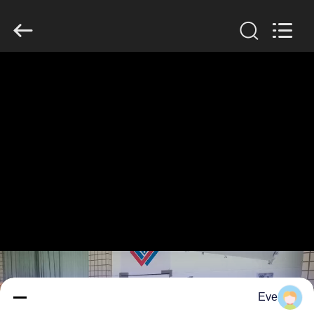
Guangzhou
Jiuying
Food
Machinery
Co.,Ltd.
All
Rights
Reserved.
المنزل
المنتجات
برنامج
VR
حولنا
جولة
في
Eve