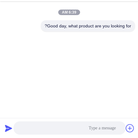
المصنع
6:39 AM
مراقبة
Good day, what product are you looking for?
الجودة
اتصل
بنا
أخبار
القضايا
مطابخ مركزية CE 50Hz آلة البطاطس المقامر
اطلب
آلة مقامر الخضروات
2020-06-18
63 الرؤى
اقتباس