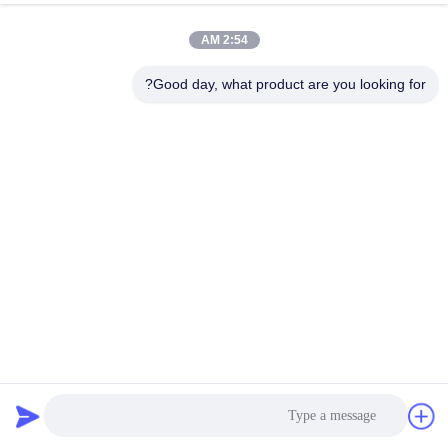
المصنع
2:54 AM
مراقبة
Good day, what product are you looking for?
الجودة
اتصل
بنا
أخبار
القضايا
220V 2.85KW معدات معالجة الخضروات آلة تقطيع الجزر
التجارية
اطلب
معدات تجهيز الخضروات
2020-11-02
557 الرؤى
اقتباس