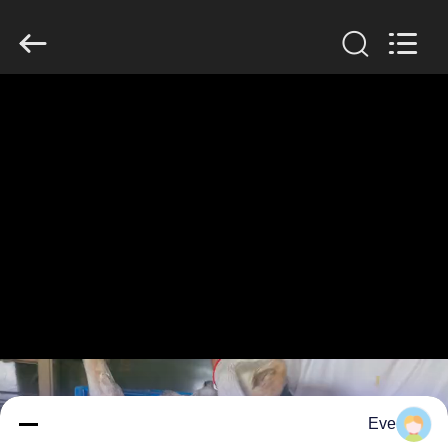
Guangzhou
Jiuying
Food
Machinery
Co.,Ltd.
All
Rights
Reserved.
المنزل
المنتجات
برنامج
VR
حولنا
جولة
في
Eve