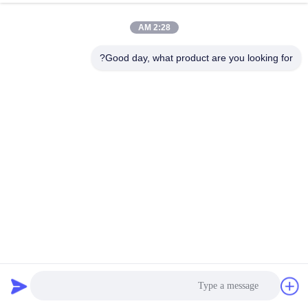
المصنع
2:28 AM
مراقبة
Good day, what product are you looking for?
الجودة
اتصل
بنا
أخبار
القضايا
آلة شفرة العظام المتعددة آلة قطع الأسماك المجمدة التجارية مع
منفذ الحزام
اطلب
شفرة لحم
2025-07-29
22 الرؤى
اقتباس