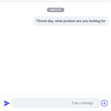
المصنع
6:37 AM
مراقبة
Good day, what product are you looking for?
الجودة
اتصل
بنا
أخبار
القضايا
آلة قطع رقائق البطاطا المركزية ذات السعة العالية مع رؤوس
قطع قابلة للتبادل
اطلب
معدات تجهيز الخضروات
2025-04-25
236 الرؤى
اقتباس