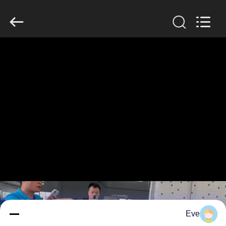
Guangzhou
Jiuying
Food
Machinery
Co.,Ltd.
All
Rights
Reserved.
المنزل
المنتجات
برنامج
VR
حولنا
جولة
في
Eve