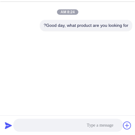
المصنع
8:24 AM
مراقبة
Good day, what product are you looking for?
الجودة
اتصل
بنا
أخبار
القضايا
آلة قطع الأسماك المجمدة مع التفسير تقطيع العظام حول -4 درجة
اطلب
تقطيع اللحوم الصناعية
2025-08-29
63 الرؤى
اقتباس