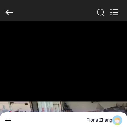
Guangzhou
Jiuying
Food
Machinery
Co.,Ltd.
All
Rights
Reserved.
المنزل
المنتجات
برنامج
VR
حولنا
جولة
في
Fiona Zhang