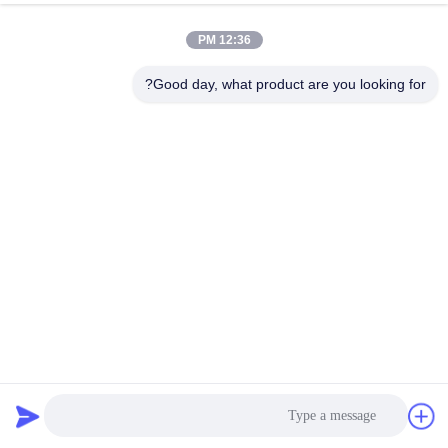
المصنع
12:36 PM
مراقبة
Good day, what product are you looking for?
الجودة
اتصل
بنا
أخبار
القضايا
وظيفة جزء 3 المرحلة 200pcs / Min تقطيع اللحم المقدد الصناعية
اطلب
تقطيع اللحوم الصناعية
2020-06-18
235 الرؤى
اقتباس