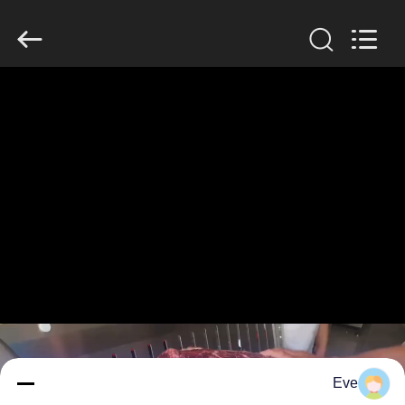
Guangzhou
Jiuying
Food
Machinery
Co.,Ltd.
All
Rights
Reserved.
المنزل
المنتجات
برنامج
VR
حولنا
جولة
في
Eve