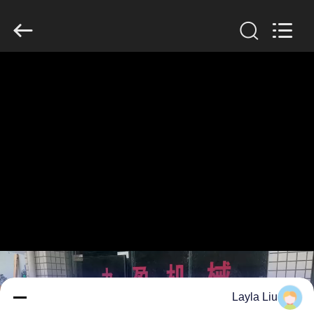
Guangzhou
Jiuying
Food
Machinery
Co.,Ltd.
All
Rights
Reserved.
المنزل
المنتجات
برنامج
VR
حولنا
جولة
في
Layla Liu