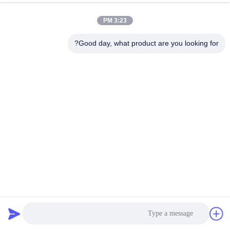
المصنع
3:23 PM
مراقبة
Good day, what product are you looking for?
الجودة
اتصل
بنا
أخبار
القضايا
SS304 آلة تقطيع الخضار الجذرية 1500 واط
اطلب
ثمرة يعالج تجهيز
2021-01-06
557 الرؤى
اقتباس