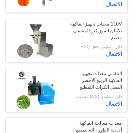
المصنع
الاتصال
مراقبة
110V معدات تجهيز الفاكهة
بلانتان الموز كتر للمقصف ،
الجودة
مصنع
قابل للتفاوض MOQ:1pcs
اتصل
الاتصال
بنا
التلقائي معدات تجهيز
أخبار
الفاكهة الربيع الأخضر
البصل الكراث التقطيع
قابل للتفاوض MOQ:مجموعة واحدة
القضايا
الاتصال
مدونة
معدات معالجة الفاكهة
أحادية الطور ، آلة تقطيع