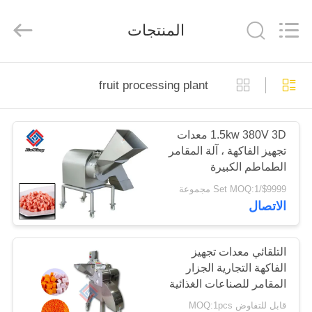
Guangzhou
Jiuying
Food
المنتجات
Machinery
Co.,Ltd.
All
Rights
Reserved.
المنزل
fruit processing plant
المنتجات
1.5kw 380V 3D معدات
تجهيز الفاكهة ، آلة المقامر
برنامج
الطماطم الكبيرة
VR
$9999/Set MOQ:1 مجموعة
الاتصال
حولنا
التلقائي معدات تجهيز
الفاكهة التجارية الجزار
جولة
المقامر للصناعات الغذائية
في
قابل للتفاوض MOQ:1pcs