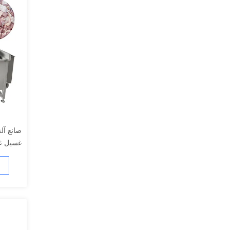
صانع آ
غسيل غ