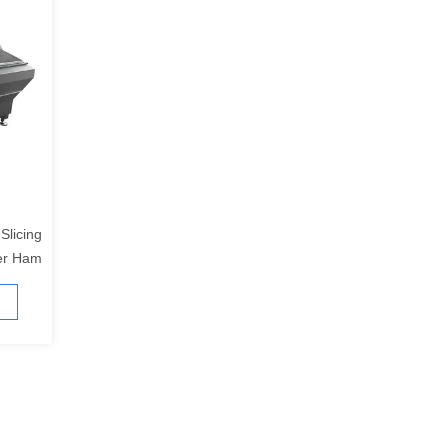
Slicing
er Ham
slicing