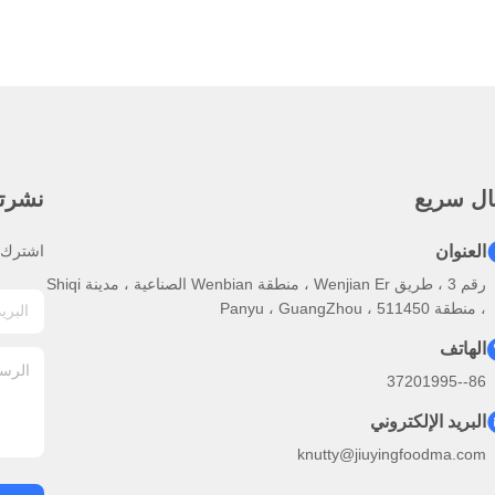
ال سريع
نشرتنا
العنوان
اشترك ف
رقم 3 ، طريق Wenjian Er ، منطقة Wenbian الصناعية ، مدينة Shiqi
، منطقة Panyu ، GuangZhou ، 511450
الهاتف
86--37201995
البريد الإلكتروني
knutty@jiuyingfoodma.com