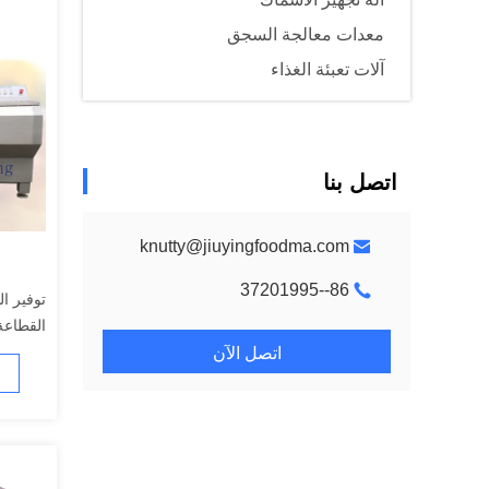
معدات معالجة السجق
آلات تعبئة الغذاء
اتصل بنا
knutty@jiuyingfoodma.com
86--37201995
توفير ا
القطاعة
اتصل الآن