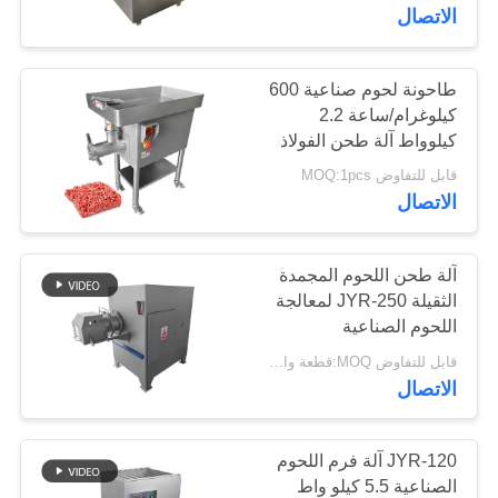
المصنع
الاتصال
مراقبة
طاحونة لحوم صناعية 600
78
كيلوغرام/ساعة 2.2
الجودة
كيلوواط آلة طحن الفولاذ
آلة تقطيع اللحوم
المقاوم للصدأ
قابل للتفاوض MOQ:1pcs
اتصل
الاتصال
بنا
آلة طحن اللحوم المجمدة
أخبار
الثقيلة JYR-250 لمعالجة
اللحوم الصناعية
130
قابل للتفاوض MOQ:قطعة واحدة
القضايا
الاتصال
شفرة لحم
مدونة
JYR-120 آلة فرم اللحوم
الصناعية 5.5 كيلو واط