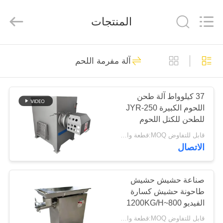
Guangzhou
Jiuying
Food
المنتجات
Machinery
Co.,Ltd.
All
Rights
Reserved.
المنزل
255
آلة مفرمة اللحم
آلة تجهيز اللحوم
المنتجات
37 كيلوواط آلة طحن
اللحوم الكبيرة JYR-250
برنامج
للطحن للكتل اللحوم
VR
قابل للتفاوض MOQ:قطعة واحدة
الاتصال
213
حولنا
تقطيع اللحوم
صناعة حشيش حشيش
طاحونة حشيش كسارة
جولة
الصناعية
الفيديو 800~1200KG/H
في
القدرة
قابل للتفاوض MOQ:قطعة واحدة