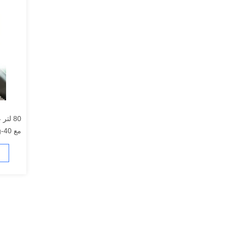
80 لت
مع 40-50kg / أجهزة