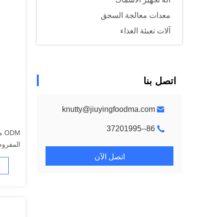
معدات معالجة السجق
آلات تعبئة الغذاء
اتصل بنا
knutty@jiuyingfoodma.com
86--37201995
DM
المفروم
اتصل الآن