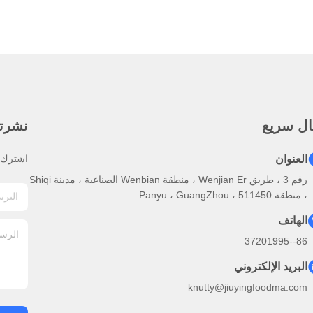
ال سريع
نشرتنا
العنوان
اشترك ف
رقم 3 ، طريق Wenjian Er ، منطقة Wenbian الصناعية ، مدينة Shiqi
، منطقة Panyu ، GuangZhou ، 511450
الهاتف
86--37201995
البريد الإلكتروني
knutty@jiuyingfoodma.com