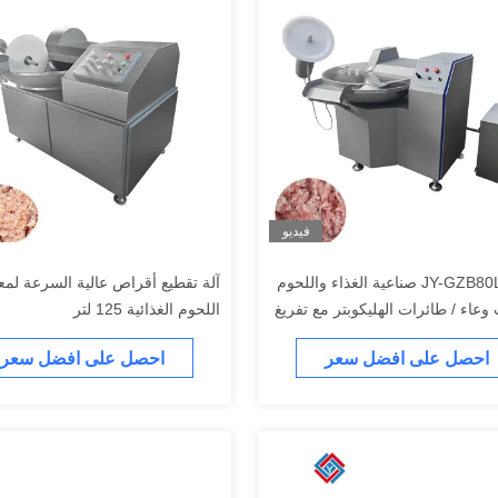
فيديو
نموذج JY-GZB80L صناعية الغذاء واللحوم
آلة تقطيع أقراص عالية السرعة لمع
وعاء / طائرات الهليكوبتر مع تفريغ
اللحوم الغذائية 125 لتر
احصل على افضل سعر
احصل على افضل سعر