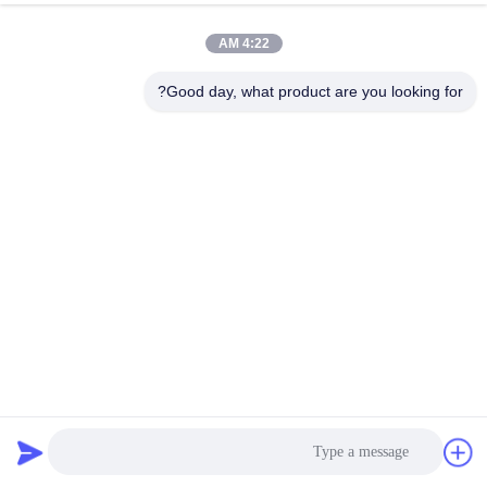
المصنع
4:22 AM
مراقبة
Good day, what product are you looking for?
الجودة
اتصل
بنا
أخبار
القضايا
أفقي JY-25K قطعة اللحوم والجهاز التحكم في الحصة لقطع لحم
البقر المجمد لحم الخنزير المقدد لمعالجة اللحوم
اطلب
تقطيع اللحوم الصناعية
2025-04-04
22 الرؤى
اقتباس