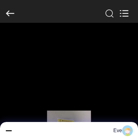
Guangzhou
Jiuying
Food
Machinery
Co.,Ltd.
All
Rights
Reserved.
المنزل
المنتجات
برنامج
VR
حولنا
جولة
في
Eve