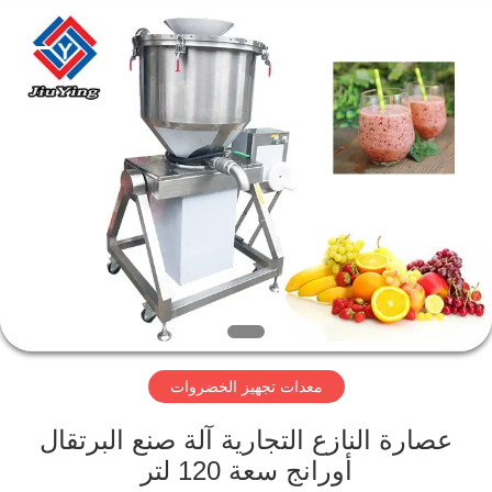
Guangzhou
Jiuying
Food
Machinery
Co.,Ltd.
All
Rights
Reserved.
المنزل
المنتجات
برنامج
VR
حولنا
معدات تجهيز الخضروات
جولة
عصارة النازع التجارية آلة صنع البرتقال
في
أورانج سعة 120 لتر