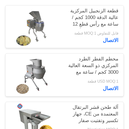
قطعة الزنجبيل المركزية
خريطة
عالية الدقة 1000 كجم /
الموقع
ساعة مع رأس قطع 12
محطة لمعالجات الأغذية
قابل للتفاوض MOQ:1 قطعة
الاتصال
سياسة
الخصوصية
محطم الفطر الطرد
المركزي ذو السعة العالية
3000 كجم / ساعة مع
مجموعة كاملة من
USD MOQ:1 قطعة
رؤوس القطع المتبادلة
الاتصال
آلة طحن قشر البرتقال
المعتمدة من CE، جهاز
تكسير وتفتيت صفار
البيض