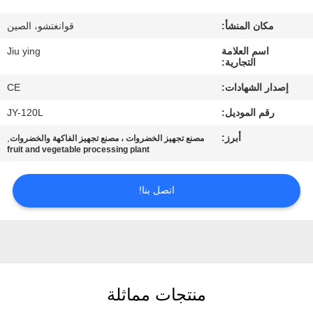
المصنع
مكان المنشأ:
قوانغتشو، الصين
مراقبة
اسم العلامة
Jiu ying
التجارية:
الجودة
إصدار الشهادات:
CE
رقم الموديل:
JY-120L
اتصل
أبرز:
,
مصنع تجهيز الخضروات ، مصنع تجهيز الفاكهة والخضروات
بنا
fruit and vegetable processing plant
أخبار
اتصل بنا!
القضايا
اطلب
منتجات مماثلة
اقتباس