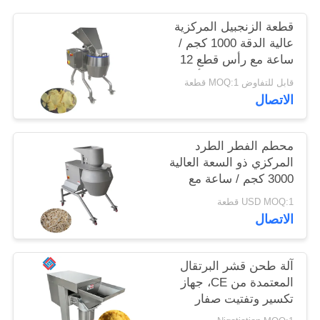
قطعة الزنجبيل المركزية
خريطة
عالية الدقة 1000 كجم /
الموقع
ساعة مع رأس قطع 12
محطة لمعالجات الأغذية
قابل للتفاوض MOQ:1 قطعة
الاتصال
سياسة
الخصوصية
محطم الفطر الطرد
المركزي ذو السعة العالية
3000 كجم / ساعة مع
مجموعة كاملة من
USD MOQ:1 قطعة
رؤوس القطع المتبادلة
الاتصال
آلة طحن قشر البرتقال
المعتمدة من CE، جهاز
تكسير وتفتيت صفار
البيض