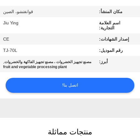
المصنع
مكان المنشأ:
قوانغتشو، الصين
مراقبة
اسم العلامة
Jiu Ying
التجارية:
الجودة
إصدار الشهادات:
CE
رقم الموديل:
TJ-70L
اتصل
أبرز:
,
مصنع تجهيز الخضروات ، مصنع تجهيز الفاكهة والخضروات
بنا
fruit and vegetable processing plant
أخبار
اتصل بنا!
القضايا
اطلب
منتجات مماثلة
اقتباس