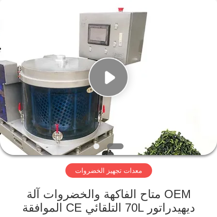
Guangzhou
Jiuying
Food
Machinery
Co.,Ltd.
All
Rights
Reserved.
المنزل
المنتجات
برنامج
VR
حولنا
معدات تجهيز الخضروات
جولة
OEM متاح الفاكهة والخضروات آلة
في
ديهيدراتور 70L التلقائي CE الموافقة