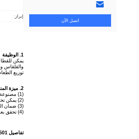
إبراز:
اتصل الآن
1. الوظيفة
يمكن للقطاع
والقلقاس وال
توزيع الطعام 
2. ميزة المنتج
(1) مصنوعة من الفولاذ المقاوم للصدأ SUS 304 ؛
(2) يمكن تخصيص النموذج وفقًا للإخراج ؛
(3) ضمان الجودة ، لا مراجعات سيئة ؛
(4) تحقق بعناية قبل الشحن للتأكد من صحة الشحنة.
تفاصيل TJ-501