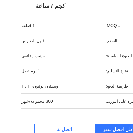
كجم / ساعة
الـ MOQ:
1 قطعة
السعر:
قابل للتفاوض
العبوة القياسية:
خشب رقائقي
فترة التسليم:
1 يوم عمل
طريقة الدفع:
ويسترن يونيون، T / T
رة على التوريد:
300 مجموعة/شهر
لى افضل سعر
اتصل بنا