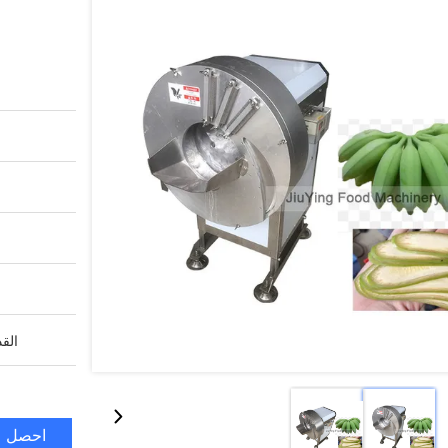
القد
احصل ع