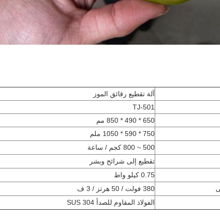
آلة تقطيع رقائق الموز
TJ-501
650 * 490 * 850 مم
750 * 590 * 1050 ملم
500 ~ 800 كجم / ساعة
تقطيع إلى شرائح وبشر
0.75 كيلو واط
ى
380 فولت / 50 هرتز / 3 ف
الفولاذ المقاوم للصدأ SUS 304