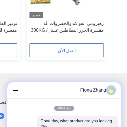
فيديو
فيديو
رهيزومي الفواكه والخضروات آلة
توفير الط
مقشرة الجزر البطاطس غسل 300KG /
مقشرة للص
H الإخراج
اتصل الآن
Fiona Zhang
رابط سريع
اتص
4:26 PM
المنزل
Good day, what product are you looking 
المنتجات
for?