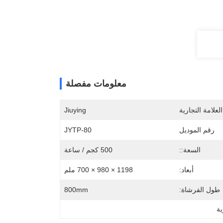
معلومات مفصلة
لعلامة التجارية
Jiuying
رقم الموديل
JYTP-80
السعة::
500 كجم / ساعة
أبعاد:
1198 × 980 × 700 ملم
طول الفرشاة:
800mm
ية