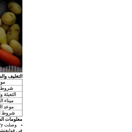
التغليف وال
مو
شروط ا
التعبئة و
ميناء ا
موعد ال
شروط ا
معلومات ال
وصلت Jiuying Food Machinery إلى
في قوانغتشو