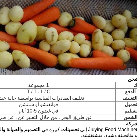
شحن
ك
1 مجموعة
لدفع
T / T ، L / C
التغليف
تغليف الصادرات القياسية بواسطة حالة خش
لتحميل
قوانغتشو أو شنتشن
تسليم
في غضون 5-10 أيام
لشحن
عن طريق البحر ، من خلال التعبير عن ، عن طري
شركة
تحسينات
كبيرة في
التصميم
والصيانة
وال
 ونانجينغ وشيان وتشنغتشو.