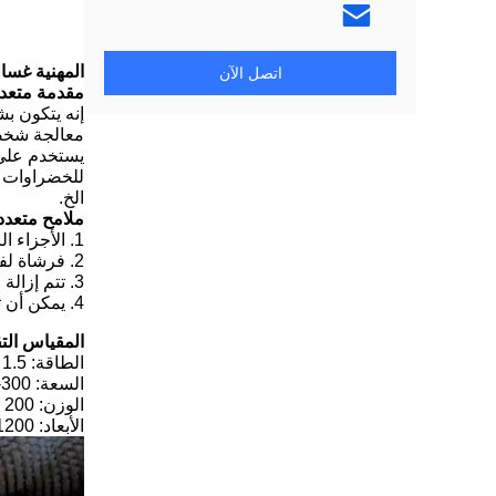
المهنية غسالة
اتصل الآن
مقدمة متعدد
إنه يتكون ب
معالجة شخصي
يستخدم على 
للخضراوات ا
الخ.
ملامح متعدد
1. الأجزاء الرئيسية مصنوعة من الفولاذ المقاوم للصدأ عالي الجودة وهو صحي ودائم.
2. فرشاة لفة صنع حبل من النايلون ، وهي مادة يمكن ارتداؤها الخفيفة.
3. تتم إزالة الأوساخ والرواسب مع تداول المياه.
4. يمكن أن تعمل بشكل مستمر.
المقياس الت
الطاقة: 1.5 كيلو واط
السعة: 300-500 كجم / ساعة
الوزن: 200 كجم
الأبعاد: 1200 × 780 × 700 مم