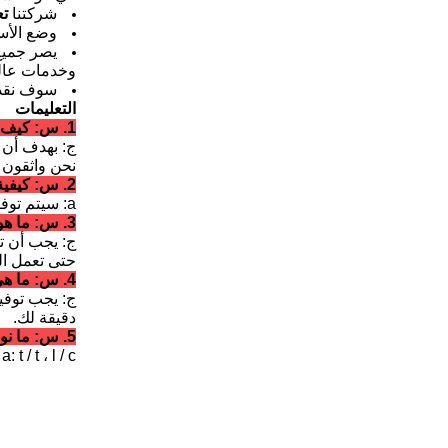
شركتنا
تع
وضع الأ
وخدمات عالية
سوف نقد
التعليمات
1. س: كيف هي جودة المنتجات؟
ج: بهدف أن ن
نحن واثقون 
2. س: كيفية تشغيل وتثبيت الآلات؟
a: سيتم توفير الأدلة جنبا إلى جنب مع الآلات ، ونحن عادة تجميع الآلات واختبارها قبل الشحن.
3. س: ما هو الحل للأخطاء أثناء استخدام الآلات؟
ج: يجب أن تر
حتى تعمل ال
4. س: ما هي التفاصيل الهامة قبل طلب خط المعالجة؟
ج: يجب توفي
دقيقة لك.
5. س: ما نوع من شروط الدفع المتاحة؟
a: t / t ، l / c ، ويسترن يونيون مقبولة.