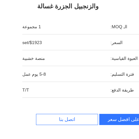
والزنجبيل الجزرة غسالة
الـ MOQ:
1 مجموعة
السعر:
$1923/set
العبوة القياسية:
منصة خشبية
فترة التسليم:
5-8 يوم عمل
طريقة الدفع:
T/T
لى افضل سعر
اتصل بنا