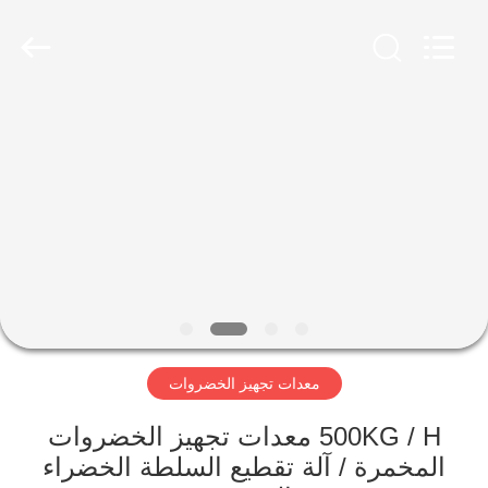
Guangzhou
Jiuying
Food
Machinery
Co.,Ltd.
All
Rights
Reserved.
المنزل
المنتجات
برنامج
VR
حولنا
معدات تجهيز الخضروات
جولة
500KG / H معدات تجهيز الخضروات
في
المخمرة / آلة تقطيع السلطة الخضراء