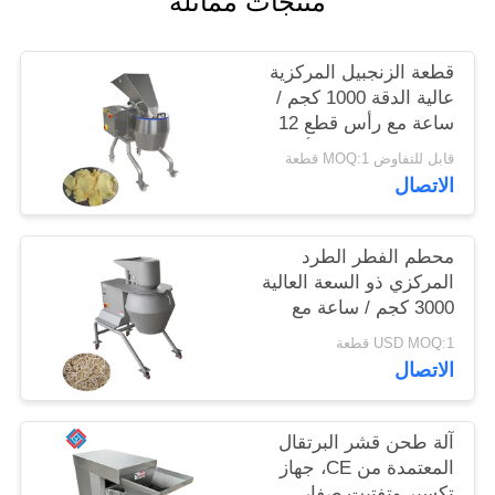
منتجات مماثلة
خريطة
قطعة الزنجبيل المركزية
الموقع
عالية الدقة 1000 كجم /
ساعة مع رأس قطع 12
محطة لمعالجات الأغذية
سياسة
قابل للتفاوض MOQ:1 قطعة
الاتصال
الخصوصية
محطم الفطر الطرد
المركزي ذو السعة العالية
3000 كجم / ساعة مع
مجموعة كاملة من
USD MOQ:1 قطعة
رؤوس القطع المتبادلة
الاتصال
آلة طحن قشر البرتقال
المعتمدة من CE، جهاز
تكسير وتفتيت صفار