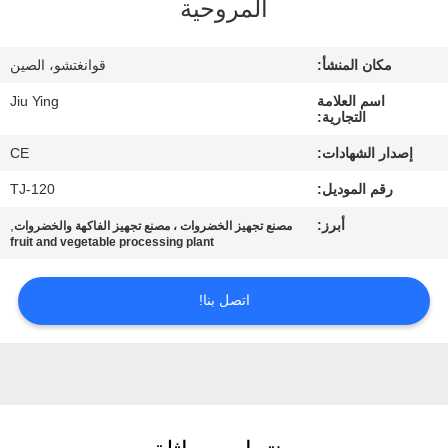
المروحية
المصنع
مكان المنشأ:
قوانغتشو، الصين
مراقبة
اسم العلامة
Jiu Ying
الجودة
التجارية:
إصدار الشهادات:
CE
اتصل
رقم الموديل:
TJ-120
بنا
أبرز:
,
مصنع تجهيز الخضروات ، مصنع تجهيز الفاكهة والخضروات
fruit and vegetable processing plant
أخبار
اتصل بنا!
القضايا
اطلب
اقتباس