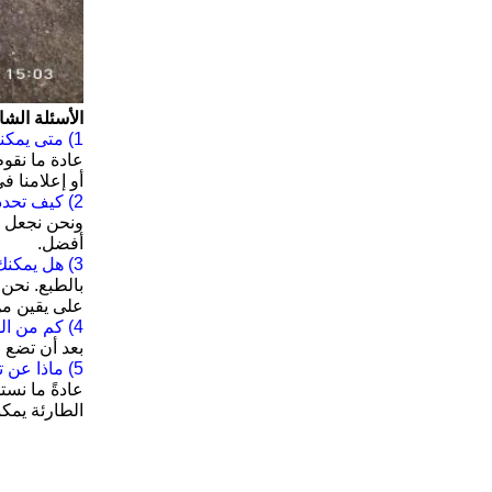
الأسئلة الشا
1) متى يمكنني الحصول على السعر؟
أو إعلامنا ف
2) كيف تحدد سعرك؟
ونحن نجعل ا
أفضل.
3) هل يمكنك ضمان جودتك؟
بالطبع. نحن
على يقين من 
4) كم من الوقت يستغرق إجراء العملية بأكملها؟
بعد أن تضع طلباً، وقت معالج
5) ماذا عن تاريخ النقل والتسليم؟
الطارئة يمك