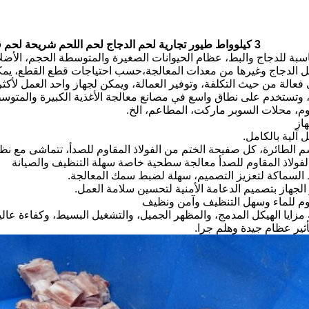
3 كيلوواط طيور تجارية لحم الدجاج لحم اللحم شريحة لحم قطعة مكعب مكعبات Dicer
اسبة للدجاج والبط، عظام الحيوانات الصغيرة والمتوسطة الحجم، الأضلا
ل الدجاج وغيرها من معدات المعالجة،حسب احتياجات قطع القطع، يمك
، وتستخدم على نطاق واسع في مصانع معالجة الأغذية الكبيرة والمتوسط
وم، محلات السوبر ماركت، المطاعم، الخ.
از
يه مزايا الهيكل المدمج، والمظهر الجميل، والتشغيل البسيط، وكفاءة عا
أثير عظام جيدة وهلم جرا.