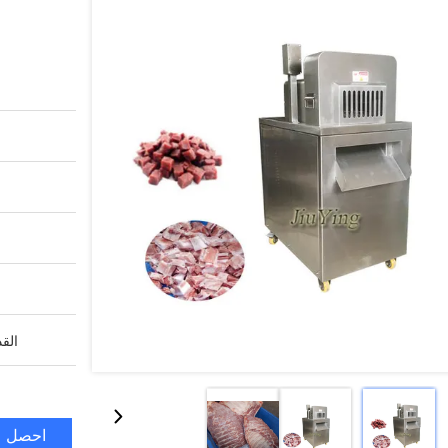
القد
احصل ع