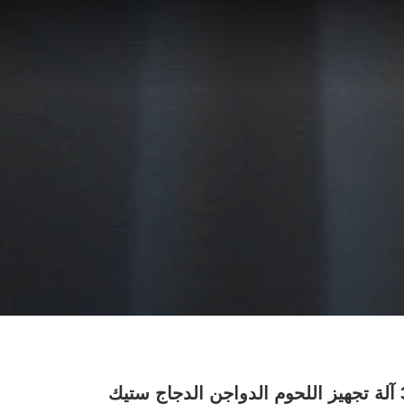
3KW آلة تجهيز اللحوم الدواجن الدجاج ستيك