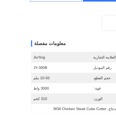
معلومات مفصلة
لعلامة التجارية
JiuYing
رقم الموديل
JY-300B
حجم القطع:
10-50 ملم
قوة::
3000 واط
الوزن:
310 كجم
3KW Chicken Steak Cube Cutter
, 