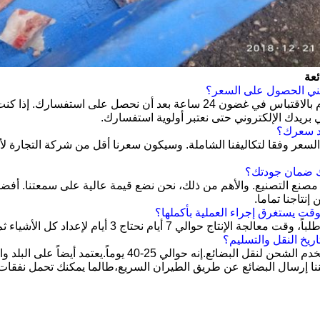
ئعة
عادة ما نقوم بالاقتباس في غضون 24 ساعة بعد أن نحصل على ا
ي بريدك الإلكتروني حتى نعتبر أولوية استفسارك.
لسعر وفقا لتكاليفنا الشاملة. وسيكون سعرنا أقل من شركة التجارة 
 مصنع التصنيع. والأهم من ذلك، نحن نضع قيمة عالية على سمعتنا. أف
إنتاجنا تماما.
ة الإنتاج حوالي 7 أيام نحتاج 3 أيام لإعداد كل الأشياء ثم 3 أيام للتصنيع
عادةً ما نستخدم الشحن لنقل البضائع.إنه حوالي 25
ننا إرسال البضائع عن طريق الطيران السريع،طالما يمكنك تحمل نفقات 