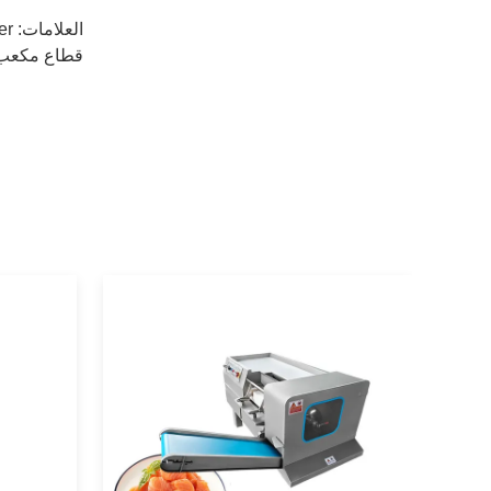
العلامات:
er
قطاع مكعب لحم الدجاج,3 ك