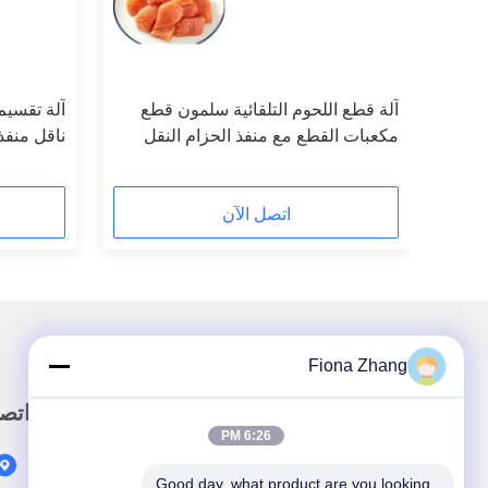
3 مقاس 1500 كيلوغرام / ساعة 15 ملم
آلة قطع اللحوم التلقائية سلمون قطع
آلة تقسيم
مكعبات القطع مع منفذ الحزام النقل
ناقل منفذ
900 كيلوغرام / ساعة
اتصل الآن
Fiona Zhang
رابط سريع
اتص
6:26 PM
المنزل
Good day, what product are you looking 