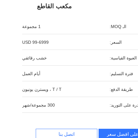
مكعب القاطع
الـ MOQ:
1 مجموعة
السعر:
USD 99-6999
العبوة القياسية:
خشب رقائقي
فترة التسليم:
أيام العمل
طريقة الدفع:
T / T ، ويسترن يونيون
رة على التوريد:
300 مجموعة/شهر
لى افضل سعر
اتصل بنا