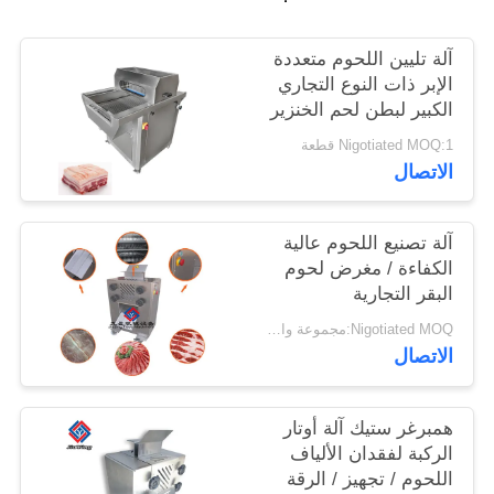
خريطة
آلة تليين اللحوم متعددة
الإبر ذات النوع التجاري
الموقع
الكبير لبطن لحم الخنزير
واللحوم لمعالج الطعام
Nigotiated MOQ:1 قطعة
سياسة
الاتصال
الخصوصية
آلة تصنيع اللحوم عالية
الكفاءة / مغرض لحوم
البقر التجارية
Nigotiated MOQ:مجموعة واحدة
الاتصال
همبرغر ستيك آلة أوتار
الركبة لفقدان الألياف
اللحوم / تجهيز / الرقة