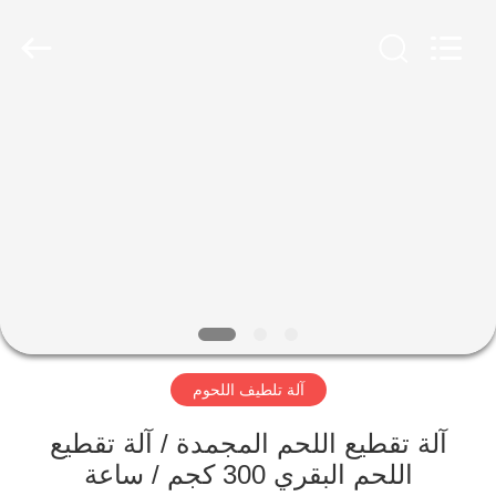
Guangzhou
Jiuying
Food
Machinery
Co.,Ltd.
All
Rights
Reserved.
المنزل
المنتجات
برنامج
VR
حولنا
آلة تلطيف اللحوم
جولة
آلة تقطيع اللحم المجمدة / آلة تقطيع
في
اللحم البقري 300 كجم / ساعة