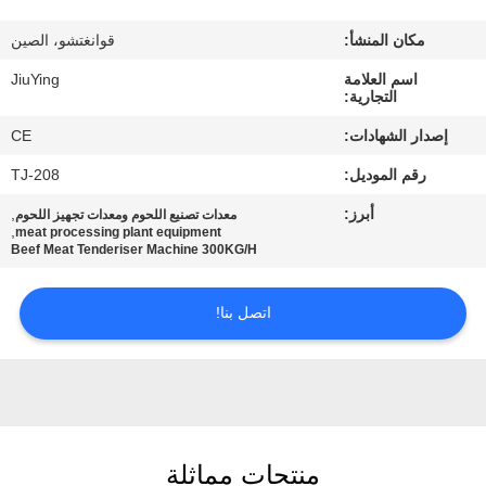
المصنع
مكان المنشأ:
قوانغتشو، الصين
مراقبة
اسم العلامة
JiuYing
التجارية:
الجودة
إصدار الشهادات:
CE
رقم الموديل:
TJ-208
اتصل
أبرز:
,
معدات تصنيع اللحوم ومعدات تجهيز اللحوم
بنا
,
meat processing plant equipment
Beef Meat Tenderiser Machine 300KG/H
أخبار
اتصل بنا!
القضايا
اطلب
اقتباس
منتجات مماثلة