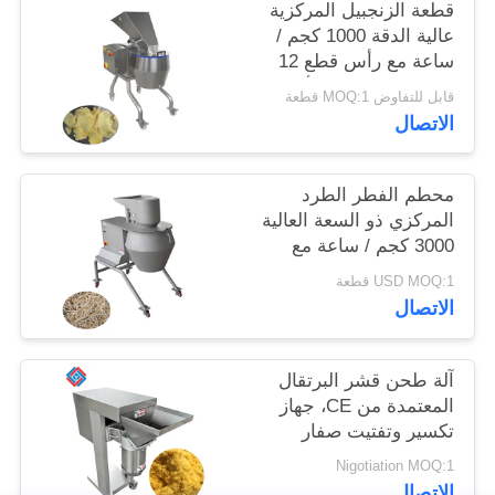
قطعة الزنجبيل المركزية
عالية الدقة 1000 كجم /
خريطة
ساعة مع رأس قطع 12
محطة لمعالجات الأغذية
الموقع
قابل للتفاوض MOQ:1 قطعة
الاتصال
سياسة
محطم الفطر الطرد
الخصوصية
المركزي ذو السعة العالية
3000 كجم / ساعة مع
مجموعة كاملة من
USD MOQ:1 قطعة
رؤوس القطع المتبادلة
الاتصال
آلة طحن قشر البرتقال
المعتمدة من CE، جهاز
تكسير وتفتيت صفار
البيض
Nigotiation MOQ:1
الاتصال