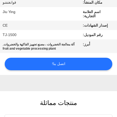
المصنع
مكان المنشأ:
قوانغتشو
اسم العلامة
Jiu Ying
التجارية:
مراقبة
إصدار الشهادات:
CE
الجودة
رقم الموديل:
TJ-1500
اتصل
أبرز:
,
آلة معالجة الخضروات ، مصنع تجهيز الفاكهة والخضروات
fruit and vegetable processing plant
بنا
اتصل بنا!
أخبار
القضايا
منتجات مماثلة
اطلب
اقتباس