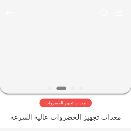
Guangzhou
Jiuying
Food
Machinery
Co.,Ltd.
All
Rights
Reserved.
المنزل
المنتجات
برنامج
VR
حولنا
معدات تجهيز الخضروات
جولة
معدات تجهيز الخضروات عالية السرعة
في