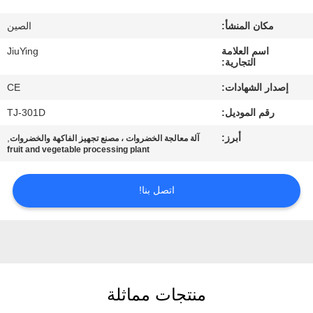
المصنع
مكان المنشأ:
الصين
مراقبة
اسم العلامة
JiuYing
التجارية:
الجودة
إصدار الشهادات:
CE
رقم الموديل:
TJ-301D
اتصل
أبرز:
,
آلة معالجة الخضروات ، مصنع تجهيز الفاكهة والخضروات
بنا
fruit and vegetable processing plant
أخبار
اتصل بنا!
القضايا
اطلب
منتجات مماثلة
اقتباس