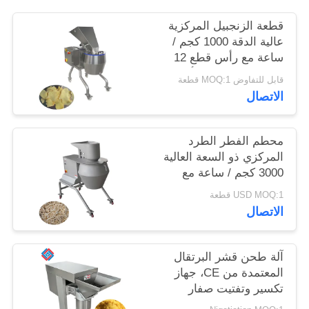
قطعة الزنجبيل المركزية
خريطة
عالية الدقة 1000 كجم /
الموقع
ساعة مع رأس قطع 12
محطة لمعالجات الأغذية
قابل للتفاوض MOQ:1 قطعة
الاتصال
سياسة
الخصوصية
محطم الفطر الطرد
المركزي ذو السعة العالية
3000 كجم / ساعة مع
مجموعة كاملة من
USD MOQ:1 قطعة
رؤوس القطع المتبادلة
الاتصال
آلة طحن قشر البرتقال
المعتمدة من CE، جهاز
تكسير وتفتيت صفار
البيض