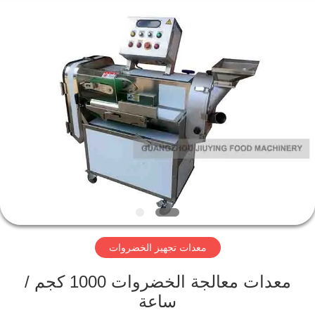
Guangzhou
Jiuying
Food
Machinery
Co.,Ltd.
All
Rights
Reserved.
المنزل
المنتجات
برنامج
VR
حولنا
معدات تجهيز الخضروات
جولة
معدات معالجة الخضروات 1000 كجم /
في
ساعة