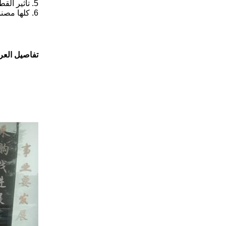
5. تأثير القطع ثلاثي الأبعاد ، قطع السطح بسلاسة مع الحد الأدنى من فقدان المنتج ، تقليل معدل النفايات ؛
6. كلها مصنوعة من الفولاذ المقاوم للصدأ sus 304 ودائم ومضادة للاصطدام.
تفاصيل الع