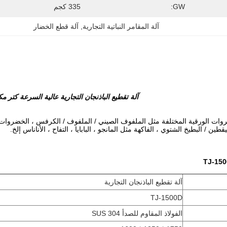
GW:
335 كجم
آلة المقامر النباتية التجارية
, 
آلة قطع الخضار
آلة تقطيع الباذنجان التجارية عالية السرعة كتر م
ات الورقية المختلفة مثل الملفوف الصيني / الملفوف / الكرفس ، الخضروات ال
يقطين / البطيخ الشتوي ، الفاكهة مثل المانجو ، البابايا ، التفاح ، الأناناس إلخ.
آلة تقطيع الباذنجان التجارية
TJ-1500D
الفولاذ المقاوم للصدأ SUS 304