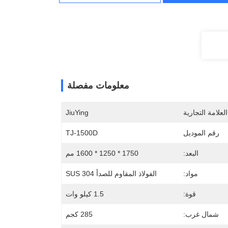
معلومات مفصلة
لعلامة التجارية
JiuYing
رقم الموديل
TJ-1500D
البعد:
1750 * 1250 * 1600 مم
مواد:
الفولاذ المقاوم للصدأ SUS 304
قوة:
1.5 كيلو وات
شمال غرب:
285 كجم