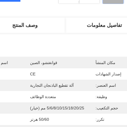
تفاصيل معلومات
وصف المنتج
مكان المنشأ
قوانغتشو، الصين
اسم ا
إصدار الشهادات
CE
اسم العنصر:
آلة تقطيع الباذنجان التجارية
وظيفة:
متعددة الوظائف
حجم التكعيب:
5/6/8/10/15/18/20/25 مم (خيار)
تكرر:
50/60 هرتز