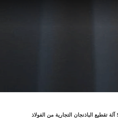
SUS 304 آلة تقطيع الباذنجان التجارية من الفولاذ