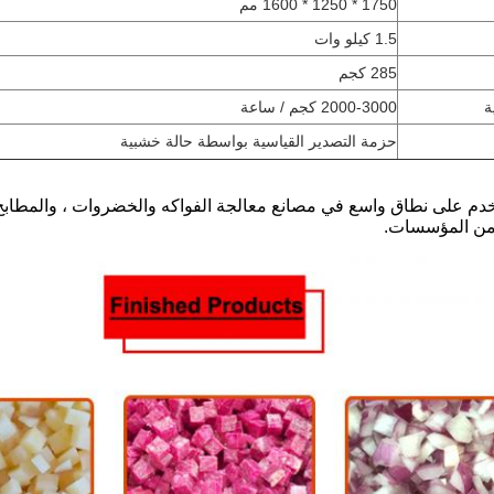
1750 * 1250 * 1600 مم
1.5 كيلو وات
285 كجم
ة
2000-3000 كجم / ساعة
حزمة التصدير القياسية بواسطة حالة خشبية
م على نطاق واسع في مصانع معالجة الفواكه والخضروات ، والمطابخ 
ن المؤسسات.