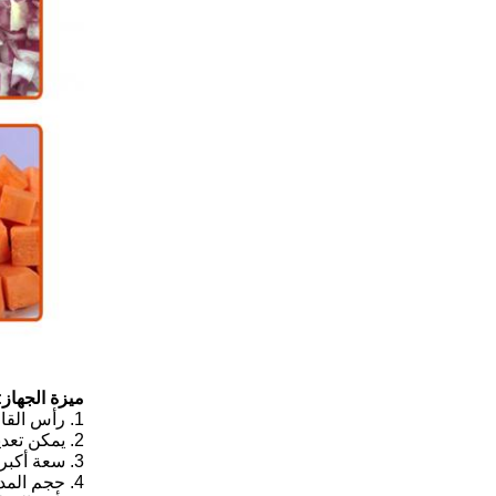
ميزة الجهاز:
1. رأس القاطع سهل التنظيف والاستبدال ، العملية بسيطة ؛
2. يمكن تعديل سرعة القطع من خلال لوحة التحكم الكهربائية.
3. سعة أكبر ، إذا كان حجم التقطيع أقل من 10 مم ، يمكن أن تصل السعة إلى 4 طن / ساعة ؛
4. حجم المدخل والمخرج كبير ، يمكن توصيله بخط معالجة الخضروات الأوتوماتيكي.