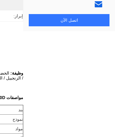
إبراز:
اتصل الآن
وظيفة:
الخضرو
/ الزنجبيل / ال
مواصفات TJ-1500D
بند
نموذج
مواد