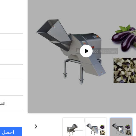
القد
احصل ع