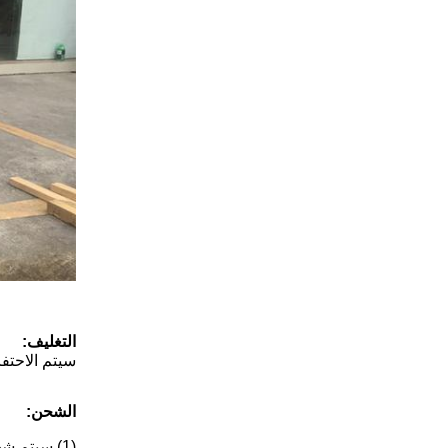
التغليف:
سيتم الاحتف
الشحن:
(1) سيتم شحن الآلات الصغيرة عن طريق السريع (DHL ، EMS ، FedEx ، TNTand وما إلى ذلك) أو عن طريق المنفذ الجوي.