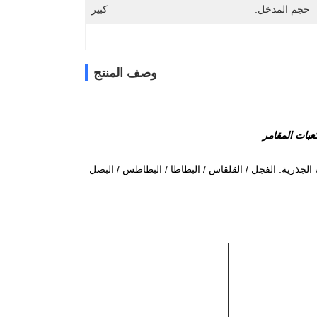
حجم المدخل:
كبير
وصف المنتج
كعبات المقامر
جذرية: الفجل / القلقاس / البطاطا / البطاطس / البصل