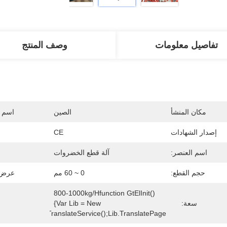
تفاصيل معلومات
وصف المنتج
مكان المنشأ
الصين
اسم ا
إصدار الشهادات
CE
اسم العنصر:
آلة قطع الخضروات
حجم القطع:
0 ~ 60 مم
عرض ا
800-1000kg/hfunction GtElInit() 
سعة:
{var Lib = New 
gle.translate.TranslateService();lib.translatePage