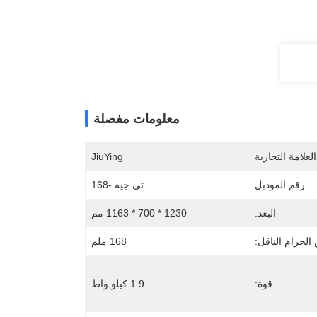
معلومات مفصلة
لعلامة التجارية
JiuYing
رقم الموديل
تي جيه -168
البعد:
1230 * 700 * 1163 مم
لحزام الناقل:
168 ملم
قوة:
1.9 كيلو واط
Goo