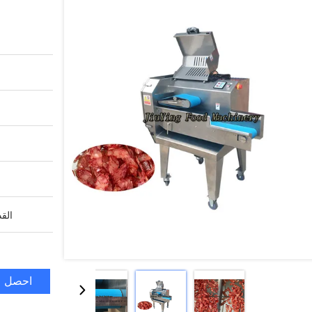
القد
احصل ع