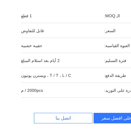
الـ MOQ:
1 قطع
السعر:
قابل للتفاوض
العبوة القياسية:
حقيبة خشبية
فترة التسليم:
2 أيام بعد استلام المبلغ
طريقة الدفع:
T / T ، L / C ، ويسترن يونيون
رة على التوريد:
2000pcs / م
لى افضل سعر
اتصل بنا