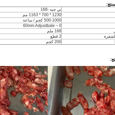
نتج:
تي جيه -168
1230 * 700 * 1163 مم
500-1000 كجم / ساعة
0 ~ 60mm Adjustbale
168 ملم
لشفرة
2 قطع
200 كجم
ج: