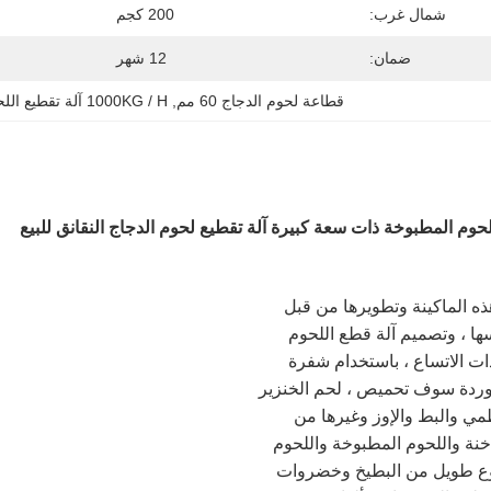
شمال غرب:
200 كجم
ضمان:
12 شهر
قطاعة لحوم الدجاج 60 مم
, 
1000KG / H آلة تقطيع اللحم المطبوخ
لحوم المطبوخة ذات سعة كبيرة آلة تقطيع لحوم الدجاج النقانق للبيع
تم تصميم هذه الماكينة وتطويرها من قبل 
الشركة نفسها ، وتصميم آلة قطع اللحوم 
المطبوخة ذات الاتساع ، باستخدام شفرة 
دة سوف تحميص ، لحم الخنزير
الدجاج العظمي والبط والإوز وغيرها من 
اللحوم المدخنة واللحوم المطبوخة واللحوم 
المنقوعة نوع طويل من البطيخ وخضروات 