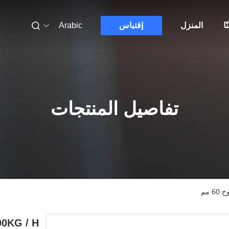
ّا
المنزل
إقتباس
Arabic
تفاصيل المنتجات
1000KG / H شرائح تقطيع اللحم ال