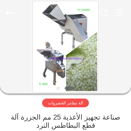
Guangzhou
Jiuying
Food
Machinery
Co.,Ltd.
All
Rights
Reserved.
المنزل
المنتجات
برنامج
VR
حولنا
آلة مقامر الخضروات
جولة
صناعة تجهيز الأغذية 25 مم الجزرة آلة
في
قطع البطاطس النرد