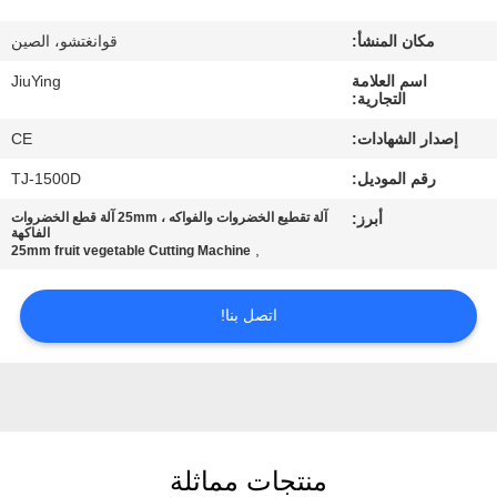
المصنع
مكان المنشأ:
قوانغتشو، الصين
مراقبة
اسم العلامة
JiuYing
التجارية:
الجودة
إصدار الشهادات:
CE
رقم الموديل:
TJ-1500D
اتصل
أبرز:
آلة تقطيع الخضروات والفواكه ، 25mm آلة قطع الخضروات
بنا
الفاكهة
,
25mm fruit vegetable Cutting Machine
أخبار
اتصل بنا!
القضايا
اطلب
منتجات مماثلة
اقتباس