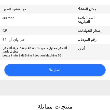
المصنع
مكان المنشأ:
قوانغتشو، الصين
مراقبة
اسم العلامة
Jiu Ying
التجارية:
الجودة
إصدار الشهادات:
CE
رقم الموديل:
جي واي آر - 84
اتصل
أبرز:
آلة حقن محلول ملحي 4KW ، 56 نبضة / دقيقة آلة حقن
بنا
محلول ملحي
,
56 beats / min Salt Brine Injection Machine
أخبار
اتصل بنا!
القضايا
اطلب
منتجات مماثلة
اقتباس