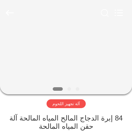
Guangzhou
Jiuying
Food
Machinery
Co.,Ltd.
All
Rights
Reserved.
المنزل
المنتجات
برنامج
VR
حولنا
آلة تجهيز اللحوم
جولة
84 إبرة الدجاج المالح المياه المالحة آلة
في
حقن المياه المالحة