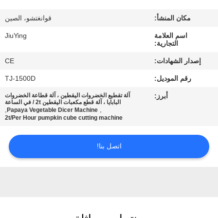
المصنع
مكان المنشأ:
قوانغتشو، الصين
مراقبة
اسم العلامة
JiuYing
التجارية:
الجودة
إصدار الشهادات:
CE
رقم الموديل:
TJ-1500D
اتصل
أبرز:
آلة تقطيع الخضروات اليقطين ، آلة قطاعة الخضروات
بنا
البابايا ، آلة قطع مكعبات اليقطين 2t / في الساعة
,
,
Papaya Vegetable Dicer Machine
2t/Per Hour pumpkin cube cutting machine
أخبار
اتصل بنا!
القضايا
اطلب
اقتباس