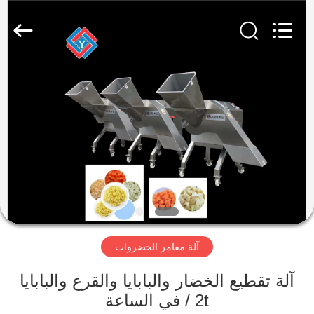
Guangzhou
Jiuying
Food
Machinery
Co.,Ltd.
All
Rights
Reserved.
المنزل
المنتجات
برنامج
VR
حولنا
آلة مقامر الخضروات
جولة
آلة تقطيع الخضار والبابايا والقرع والبابايا
في
2t / في الساعة