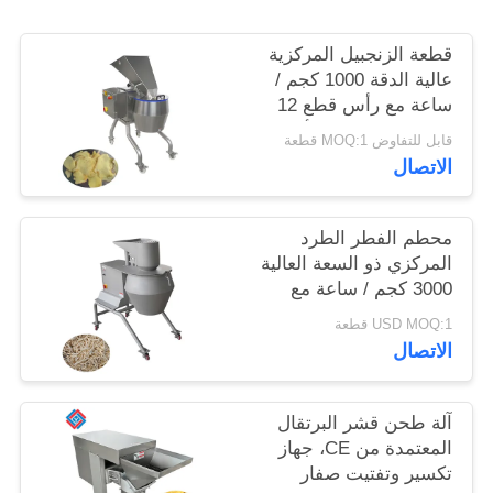
خريطة
قطعة الزنجبيل المركزية
عالية الدقة 1000 كجم /
الموقع
ساعة مع رأس قطع 12
محطة لمعالجات الأغذية
قابل للتفاوض MOQ:1 قطعة
سياسة
الاتصال
الخصوصية
محطم الفطر الطرد
المركزي ذو السعة العالية
3000 كجم / ساعة مع
مجموعة كاملة من
USD MOQ:1 قطعة
رؤوس القطع المتبادلة
الاتصال
آلة طحن قشر البرتقال
المعتمدة من CE، جهاز
تكسير وتفتيت صفار