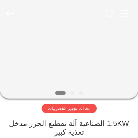
Guangzhou
Jiuying
Food
Machinery
Co.,Ltd.
All
Rights
Reserved.
المنزل
المنتجات
برنامج
VR
حولنا
معدات تجهيز الخضروات
جولة
1.5KW الصناعية آلة تقطيع الجزر مدخل
في
تغذية كبير