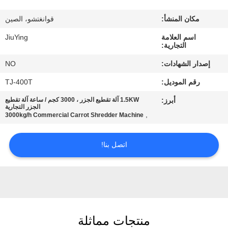
المصنع
مكان المنشأ:
قوانغتشو، الصين
مراقبة
اسم العلامة
JiuYing
التجارية:
الجودة
إصدار الشهادات:
NO
رقم الموديل:
TJ-400T
اتصل
أبرز:
1.5KW آلة تقطيع الجزر ، 3000 كجم / ساعة آلة تقطيع
بنا
الجزر التجارية
,
3000kg/h Commercial Carrot Shredder Machine
أخبار
اتصل بنا!
القضايا
اطلب
منتجات مماثلة
اقتباس