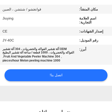
المصنع
مكان المنشأ:
قوانغتشو / شنتشن ، الصين
مراقبة
اسم العلامة
Jiuying
التجارية:
الجودة
إصدار الشهادات:
CE
رقم الموديل:
JY-40C
اتصل
أبرز:
ODM آلة تقشير الفواكه والخضروات ، 304 آلة تقشير
بنا
الفواكه والخضروات ، 1000 قطعة / ساعة آلة تقشير البطيخ
,
,
304 Fruit And Vegetable Peeler Machine
1000 pieces/hour Melon peeling machine
أخبار
اتصل بنا!
القضايا
اطلب
اقتباس