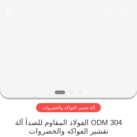
Guangzhou
Jiuying
Food
Machinery
Co.,Ltd.
All
Rights
Reserved.
المنزل
المنتجات
برنامج
VR
حولنا
آلة تقشير الفواكه والخضروات
جولة
ODM 304 الفولاذ المقاوم للصدأ آلة
في
تقشير الفواكه والخضروات