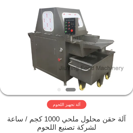
Guangzhou
Jiuying
Food
Machinery
Co.,Ltd.
All
Rights
Reserved.
المنزل
المنتجات
برنامج
VR
حولنا
آلة تجهيز اللحوم
جولة
آلة حقن محلول ملحي 1000 كجم / ساعة
في
لشركة تصنيع اللحوم