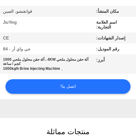
المصنع
مكان المنشأ:
قوانغتشو، الصين
مراقبة
اسم العلامة
JiuYing
التجارية:
الجودة
إصدار الشهادات:
CE
رقم الموديل:
جي واي آر - 84
اتصل
أبرز:
آلة حقن محلول ملحي 4KW ، آلة حقن محلول ملحي 1000
بنا
كجم / ساعة
,
1000kg/h Brine Injecting Machine
أخبار
اتصل بنا!
القضايا
اطلب
منتجات مماثلة
اقتباس