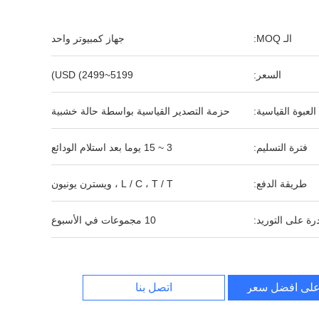
الـ MOQ:
جهاز كمبيوتر واحد
السعر:
USD (2499~5199)
العبوة القياسية:
حزمة التصدير القياسية بواسطة حالة خشبية
فترة التسليم:
3 ~ 15 يوما بعد استلام الودائع
طريقة الدفع:
L / C ، T / T ، ويسترن يونيون
رة على التوريد:
10 مجموعات في الأسبوع
لى افضل سعر
اتصل بنا