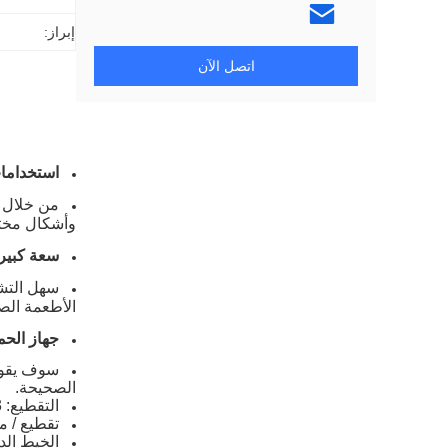
إبراز:
اتصل الآن
استخداما
من خلال ت
وأشكال مختل
سعة كبير
الأطعمة الص
جهاز الحم
سوف يقوم 
الصحيحة.
التقطيع: 3-15 ملم.
تقطيع / مكعبات: x15، 20X20
الخيط الدائري