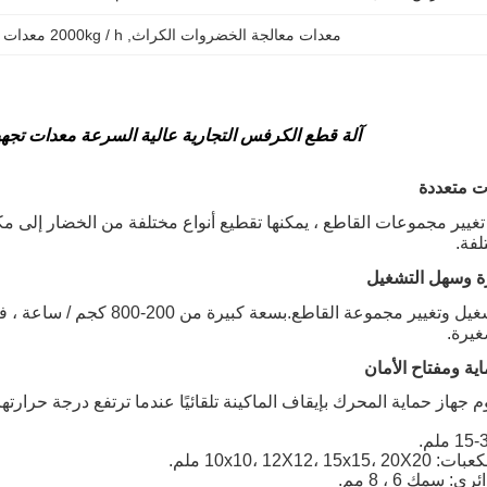
معدات معالجة الخضروات الكراث
, 
2000kg / h معدات تجهيز الخضروات
آلة قطع الكرفس التجارية عالية السرعة معدات تجه
ت متعددة
غيير مجموعات القاطع ، يمكنها تقطيع أنواع مختلفة من الخضار إلى مك
فة.
ة وسهل التشغيل
سهل التشغيل وتغيير مجموعة القاط
غيرة.
اية ومفتاح الأمان
جهاز حماية المحرك بإيقاف الماكينة تلقائيًا عندما ترتفع درجة حرارتها.
10x10، 12X12، 15 ملم.
: سمك 6 ، 8 مم.