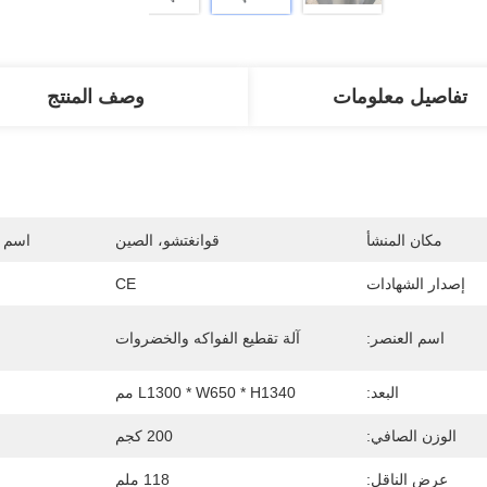
تفاصيل معلومات
وصف المنتج
مكان المنشأ
قوانغتشو، الصين
اسم ا
إصدار الشهادات
CE
اسم العنصر:
آلة تقطيع الفواكه والخضروات
البعد:
L1300 * W650 * H1340 مم
الوزن الصافي:
200 كجم
عرض الناقل:
118 ملم