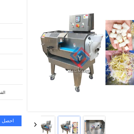
القد
احصل ع