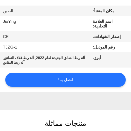
المصنع
مكان المنشأ:
الصين
مراقبة
اسم العلامة
JiuYing
التجارية:
الجودة
إصدار الشهادات:
CE
رقم الموديل:
TJZG-1
اتصل
أبرز:
,
,
آلة ربط النقانق الجديدة لعام 2022
آلة ربط غلاف النقانق
بنا
آلة ربط النقانق
أخبار
اتصل بنا!
القضايا
اطلب
منتجات مماثلة
اقتباس