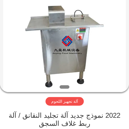
Guangzhou
Jiuying
Food
Machinery
Co.,Ltd.
All
Rights
Reserved.
المنزل
المنتجات
برنامج
VR
حولنا
آلة تجهيز اللحوم
جولة
2022 نموذج جديد آلة تجليد النقانق / آلة
في
ربط غلاف السجق