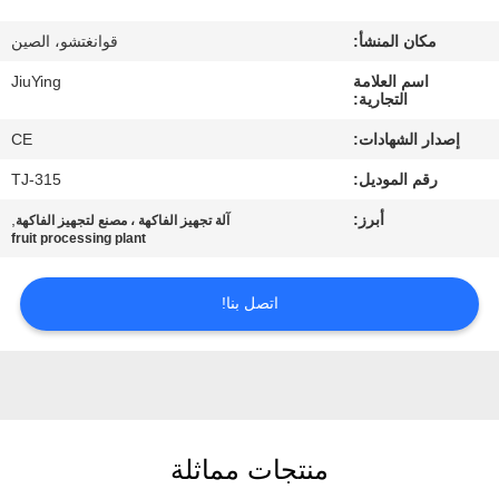
المصنع
مكان المنشأ:
قوانغتشو، الصين
مراقبة
اسم العلامة
JiuYing
التجارية:
الجودة
إصدار الشهادات:
CE
رقم الموديل:
TJ-315
اتصل
أبرز:
,
آلة تجهيز الفاكهة ، مصنع لتجهيز الفاكهة
بنا
fruit processing plant
أخبار
اتصل بنا!
القضايا
اطلب
منتجات مماثلة
اقتباس