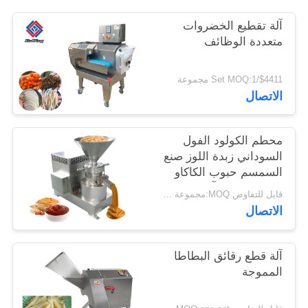
آلة تقطيع الخضروات
خريطة
متعددة الوظائف
الموقع
$4411/Set MOQ:1 مجموعة
الاتصال
سياسة
الخصوصية
محطم الكولود الفول
السوداني زبدة اللوز صنع
السمسم حبوب الكاكاو
معجون طحن آلة
قابل للتفاوض MOQ:مجموعة واحدة
الاتصال
آلة قطع رقائق البطاطا
المموجة