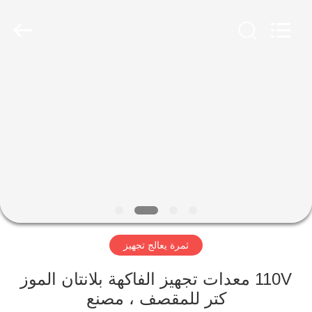
Guangzhou
Jiuying
Food
Machinery
Co.,Ltd.
All
Rights
Reserved.
المنزل
المنتجات
برنامج
VR
حولنا
ثمرة يعالج تجهيز
جولة
110V معدات تجهيز الفاكهة بلانتان الموز
في
كتر للمقصف ، مصنع