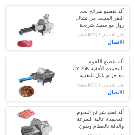
آلة تقطيع شرائح لحم
خريطة
البقر المجمد من تشاك
الموقع
رول مع سمك شريحة
قابل للتعديل من 0.5-30
قابل للتفاوض MOQ:1 قطعة
مم
الاتصال
سياسة
الخصوصية
آلة تقطيع اللحوم
المجمدة الأفقية JY-25K
مع حزام ناقل للتغذية
للخارج لشركات تجهيز
قابل للتفاوض MOQ:1 قطعة
الأغذية
الاتصال
آلة قطع شرائح اللحوم
المجمدة عالية السرعة
والدقة بالعظام وبدون
عظم مع شاشة لمس