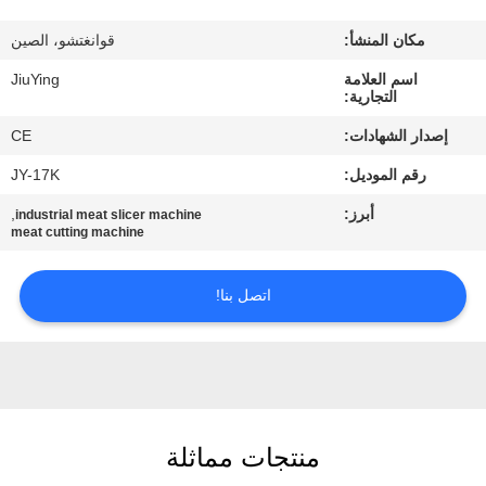
المصنع
مكان المنشأ:
قوانغتشو، الصين
مراقبة
اسم العلامة
JiuYing
التجارية:
الجودة
إصدار الشهادات:
CE
رقم الموديل:
JY-17K
اتصل
أبرز:
,
industrial meat slicer machine
بنا
meat cutting machine
أخبار
اتصل بنا!
القضايا
اطلب
منتجات مماثلة
اقتباس