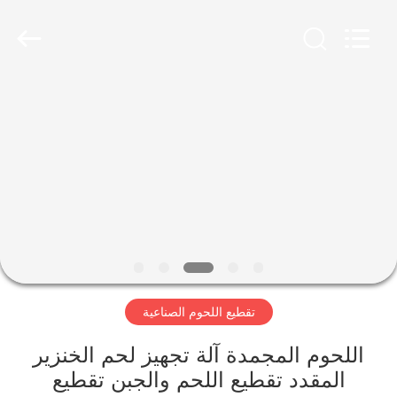
Guangzhou
Jiuying
Food
Machinery
Co.,Ltd.
All
Rights
Reserved.
المنزل
المنتجات
برنامج
VR
حولنا
تقطيع اللحوم الصناعية
جولة
اللحوم المجمدة آلة تجهيز لحم الخنزير
في
المقدد تقطيع اللحم والجبن تقطيع