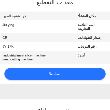
معدات التقطيع
المصنع
مكان المنشأ:
قوانغتشو، الصين
مراقبة
اسم العلامة
Jiu ying
الجودة
التجارية:
إصدار الشهادات:
CE
اتصل
رقم الموديل:
JY-17K
بنا
أبرز:
,
industrial meat slicer machine
meat cutting machine
أخبار
اتصل بنا!
القضايا
اطلب
اقتباس