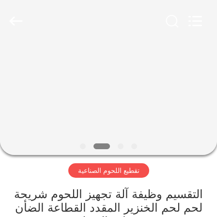
Guangzhou
Jiuying
Food
Machinery
Co.,Ltd.
All
Rights
Reserved.
المنزل
المنتجات
برنامج
VR
حولنا
تقطيع اللحوم الصناعية
جولة
التقسيم وظيفة آلة تجهيز اللحوم شريحة
في
لحم لحم الخنزير المقدد القطاعة الضأن