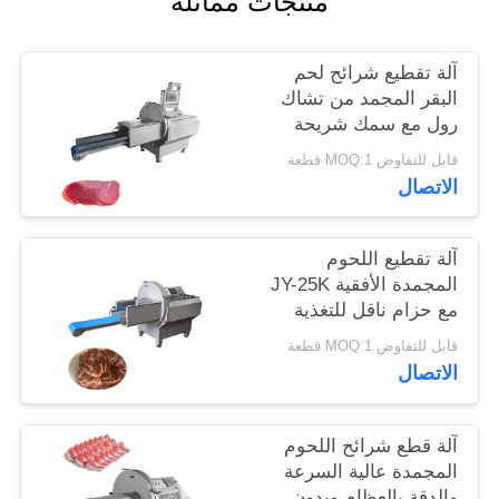
منتجات مماثلة
خريطة
آلة تقطيع شرائح لحم
الموقع
البقر المجمد من تشاك
رول مع سمك شريحة
قابل للتعديل من 0.5-30
سياسة
قابل للتفاوض MOQ:1 قطعة
مم
الاتصال
الخصوصية
آلة تقطيع اللحوم
المجمدة الأفقية JY-25K
مع حزام ناقل للتغذية
للخارج لشركات تجهيز
قابل للتفاوض MOQ:1 قطعة
الأغذية
الاتصال
آلة قطع شرائح اللحوم
المجمدة عالية السرعة
والدقة بالعظام وبدون