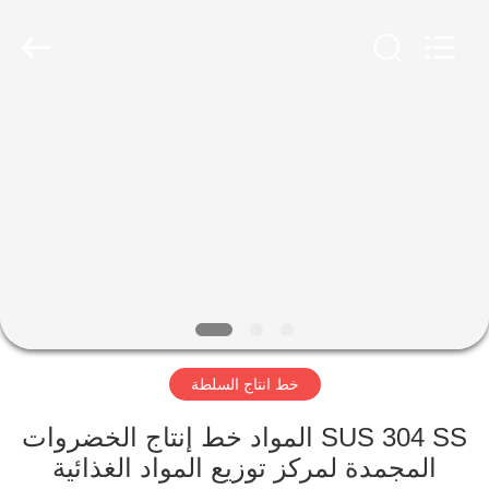
Guangzhou
Jiuying
Food
Machinery
Co.,Ltd.
All
Rights
Reserved.
المنزل
المنتجات
برنامج
VR
حولنا
خط انتاج السلطة
جولة
SUS 304 SS المواد خط إنتاج الخضروات
في
المجمدة لمركز توزيع المواد الغذائية