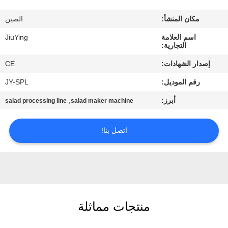
المصنع
مكان المنشأ:
الصين
مراقبة
اسم العلامة
JiuYing
التجارية:
الجودة
إصدار الشهادات:
CE
رقم الموديل:
JY-SPL
اتصل
أبرز:
,
salad processing line
salad maker machine
بنا
اتصل بنا!
أخبار
القضايا
اطلب
منتجات مماثلة
اقتباس