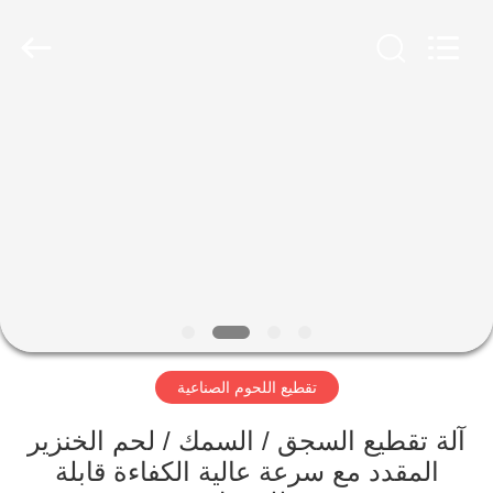
Guangzhou
Jiuying
Food
Machinery
Co.,Ltd.
All
Rights
Reserved.
المنزل
المنتجات
برنامج
VR
حولنا
تقطيع اللحوم الصناعية
جولة
آلة تقطيع السجق / السمك / لحم الخنزير
في
المقدد مع سرعة عالية الكفاءة قابلة