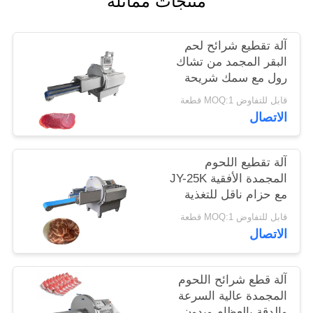
منتجات مماثلة
خريطة
آلة تقطيع شرائح لحم
الموقع
البقر المجمد من تشاك
رول مع سمك شريحة
قابل للتعديل من 0.5-30
سياسة
قابل للتفاوض MOQ:1 قطعة
مم
الاتصال
الخصوصية
آلة تقطيع اللحوم
المجمدة الأفقية JY-25K
مع حزام ناقل للتغذية
للخارج لشركات تجهيز
قابل للتفاوض MOQ:1 قطعة
الأغذية
الاتصال
آلة قطع شرائح اللحوم
المجمدة عالية السرعة
والدقة بالعظام وبدون