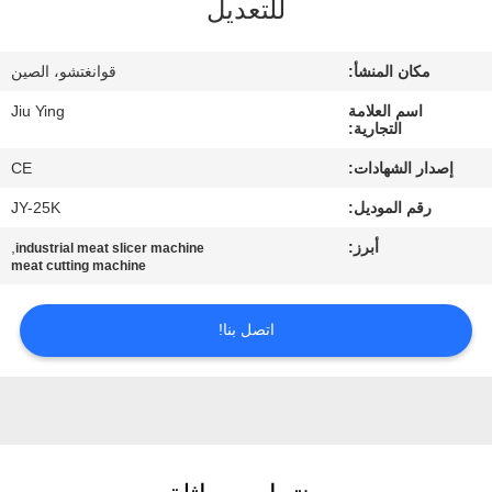
للتعديل
المصنع
مكان المنشأ:
قوانغتشو، الصين
مراقبة
اسم العلامة
Jiu Ying
الجودة
التجارية:
إصدار الشهادات:
CE
اتصل
رقم الموديل:
JY-25K
بنا
أبرز:
,
industrial meat slicer machine
meat cutting machine
أخبار
اتصل بنا!
القضايا
اطلب
اقتباس