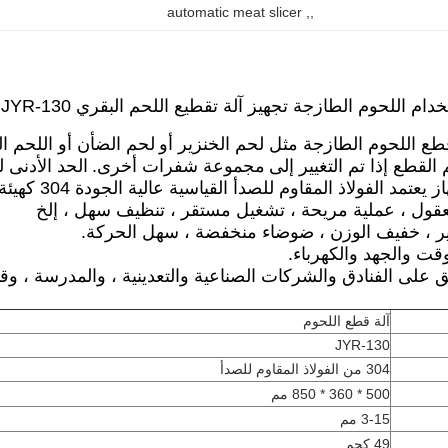
automatic meat slicer
, 
,
م اللحوم الطازجة تجهيز آلة تقطيع اللحم البقري JYR-130
طع اللحوم الطازجة مثل لحم الخنزير أو
لحم الضأن أو اللحم ال
لقطع إذا تم التغيير إلى
مجموعة شفرات أخرى.
الحد الأدنى 
 يعتمد الفولاذ المقاوم للصدأ القياسية عالية الجودة 304 كهيئة.
قول ، عملية مريحة ، تشغيل مستقر ، تنظيف سهل ، إلخ
ر
، خفيف الوزن ، ضوضاء منخفضة ، سهل الحركة.
وقت والجهد والكهرباء.
ق على الفنادق والشركات الصناعية والتعدينية ، والمدرسة ، وق
آلة قطع اللحوم
JYR-130
304 من الفولاذ المقاوم للصدأ
500 * 360 * 850 مم
3-15 مم
49 كجم