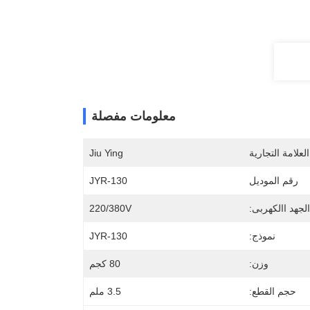
معلومات مفصلة
لعلامة التجارية
Jiu Ying
رقم الموديل
JYR-130
الجهد االكهربى:
220/380V
نموذج:
JYR-130
وزن:
80 كجم
حجم القطع:
3.5 ملم