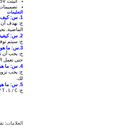
أثبتت CE & BV جودة المنتجات ؛
تصميمات 
التعليمات
1. س: كيف هي جودة المنتجات؟
الماضية.
نحن
2. س: كيفية تشغيل وتركيب الآلات؟
ج: سيتم توفي
3.س: ما هو حل الأعطال أثناء استخدام الآلات؟
ج: يجب أن تر
حتى تعمل ال
4. س: ما هي التفاصيل المهمة قبل طلب خط المعالجة؟
ج: يجب تزوي
لك.
5. س: ما هو نوع شروط الدفع المتاحة؟
ج: T / T ، L / C ، ويسترن يونيون مقبولة.
العلامات:
تق