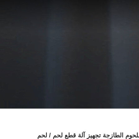
حوم الطازجة تجهيز آلة قطع لحم / لحم