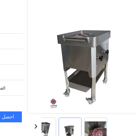
القد
احصل ع