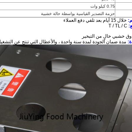
0.75 كيلو وات
حزمة التصدير القياسية بواسطة حالة خشبية
:
خلال 15 أيام بعد تلقي دفع العملاء
:
T / TL / C
ق خشبي خالٍ من التبخير
:
مدة ضمان الجودة لمدة سنة واحدة ، والأعطال التي تنتج عن التش