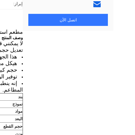
إبراز:
اتصل الآن
مطعم استخدا
وصف المنتج
لا يمكنني
ق
تعديل حجم ا
هذا الجهاز
هيكل مع
حجم
كبي
توفير ال
إنه ينطب
المطاعم.
بند
نموذج
مواد
البعد
حجم القطع
وزن