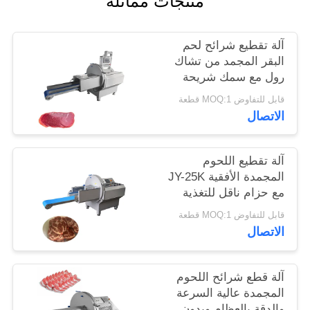
منتجات مماثلة
خريطة
آلة تقطيع شرائح لحم
الموقع
البقر المجمد من تشاك
رول مع سمك شريحة
قابل للتعديل من 0.5-30
سياسة
قابل للتفاوض MOQ:1 قطعة
مم
الاتصال
الخصوصية
آلة تقطيع اللحوم
المجمدة الأفقية JY-25K
مع حزام ناقل للتغذية
للخارج لشركات تجهيز
قابل للتفاوض MOQ:1 قطعة
الأغذية
الاتصال
آلة قطع شرائح اللحوم
المجمدة عالية السرعة
والدقة بالعظام وبدون