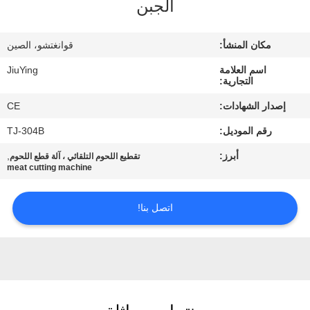
الجبن
المصنع
مكان المنشأ:
قوانغتشو، الصين
مراقبة
اسم العلامة
JiuYing
الجودة
التجارية:
إصدار الشهادات:
CE
اتصل
رقم الموديل:
TJ-304B
بنا
أبرز:
,
تقطيع اللحوم التلقائي ، آلة قطع اللحوم
meat cutting machine
أخبار
اتصل بنا!
القضايا
اطلب
اقتباس