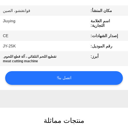
المصنع
مكان المنشأ:
قوانغتشو، الصين
مراقبة
اسم العلامة
Jiuying
التجارية:
الجودة
إصدار الشهادات:
CE
رقم الموديل:
JY-25K
اتصل
أبرز:
,
تقطيع اللحم التلقائي ، آلة قطع اللحوم
بنا
meat cutting machine
أخبار
اتصل بنا!
القضايا
اطلب
منتجات مماثلة
اقتباس