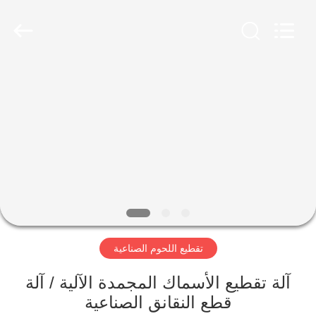
Guangzhou
Jiuying
Food
Machinery
Co.,Ltd.
All
Rights
Reserved.
المنزل
المنتجات
برنامج
VR
حولنا
تقطيع اللحوم الصناعية
جولة
آلة تقطيع الأسماك المجمدة الآلية / آلة
في
قطع النقانق الصناعية