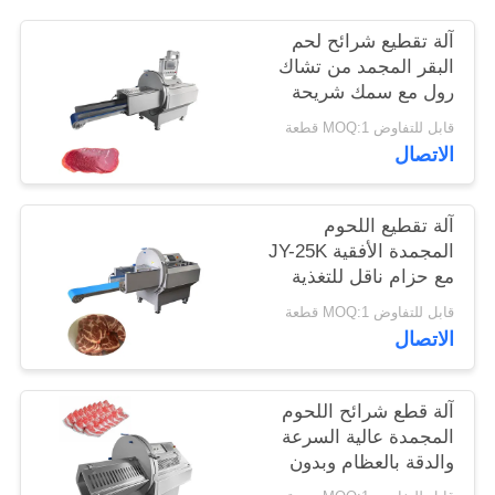
آلة تقطيع شرائح لحم
خريطة
البقر المجمد من تشاك
الموقع
رول مع سمك شريحة
قابل للتعديل من 0.5-30
قابل للتفاوض MOQ:1 قطعة
مم
الاتصال
سياسة
الخصوصية
آلة تقطيع اللحوم
المجمدة الأفقية JY-25K
مع حزام ناقل للتغذية
للخارج لشركات تجهيز
قابل للتفاوض MOQ:1 قطعة
الأغذية
الاتصال
آلة قطع شرائح اللحوم
المجمدة عالية السرعة
والدقة بالعظام وبدون
عظم مع شاشة لمس