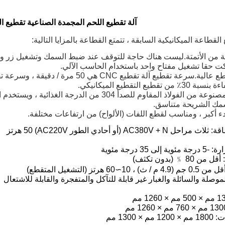
آلة تقطيع اللحم المجمدة الصناعية تقطيع ا
القطاعة الميكانيكية السابقة ، تتمتع القطاعة بالمزايا التالية:
ية من الأتمتة.ليست هناك حاجة للتوقف عند ضبط السمك وتشغيل زر واح
ركت حقا تشغيل مفتاح واحد باستخدام الحاسب الآلي.
تقطيع التقطيع الميكانيكي.
ج) الماكينة مصنوعة من الفولاذ المقاوم للصدأ 304 م
سمك الشريحة متناسق.
بدء أكبر ، ومناسب لقطع اللفات (الألواح) من ارتفاعات مختلفة.
AC380V + (أو أحادي الطور AC220V) 50 هرتز
ى 35 درجة مئوية
8 ﹪ (بدون تكثف)
1∼60 هرتز (التشغيل المتقطع)
لموصلة والسائلة والغبار غير قابلة للتآكل والمتفجرة والقابلة للاشتعال
× 1300 مم