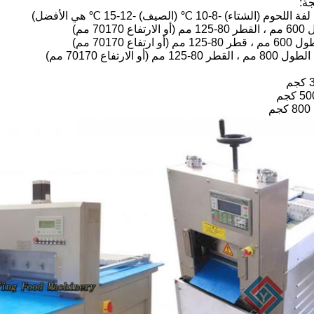
جة:
لشتاء) -8-10 ℃ (الصيف) -12-15 ℃ هي الأفضل)
7017 مم)
ارتفاع 70170 مم)
 مم (أو الارتفاع 70170 مم)
م