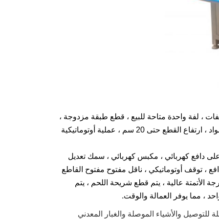
قطيع شرائح شركتنا 16 لفة ، 8 لفات ، 4 لفات ، 2 لفات ، قطع آلي مسطح ، 2 لفات ، لفة واحدة متاحة للبيع ، قطع طبقة مزدوجة ،
تشغيل شاشة تعمل باللمس ، تحكم PLC ، محرك سيرفو ، محرك مزدوج ، أفقيا المواد ، ارتفاع القطع حتى 20 سم ، عملية أوتوماتيكية
 على دافع كهربائي ، مكبس كهربائي ، سمك تعديل
ة دافع ، توقف أوتوماتيكي ، ناقل مفتوح مفتوح القاطع
درجة الأتمتة عالية ، يتم قطع شريحة اللحم ، يتم
احد ، مما يوفر العمالة والوقت.
لة للتوصيل والأشياء الموصلة والغبار المعدني