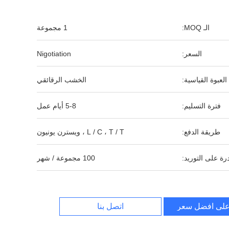
الـ MOQ:
1 مجموعة
السعر:
Nigotiation
العبوة القياسية:
الخشب الرقائقي
فترة التسليم:
5-8 أيام عمل
طريقة الدفع:
L / C ، T / T ، ويسترن يونيون
رة على التوريد:
100 مجموعة / شهر
لى افضل سعر
اتصل بنا