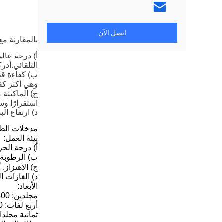
اتصل الآن
بالمقارنة مع 
أ) درجة عال
التلقائي.أد
وهي أكثر كفاءة بنسبة 30٪ من 
استقرارًا و
د) ارتفاع ال
مدخلات الطاقة: ثلاث مراحل  N
بيئة العمل:
أ) درجة الحرارة: -5 درجة مئوية إل
ب) الرطوبة: أقل من 0
ج) الاهتزاز: أقل من 0.5 جم (4.9 م / ث) ، 0
د) الغازات ا
الأبعاد:
مجلدين: 1300 مم × 500 مم × 1260 مم
أربع لفات: 1300 مم × 760 مم × 1260 مم
ثمانية مجلدات: 1800 مم × 1200 مم 