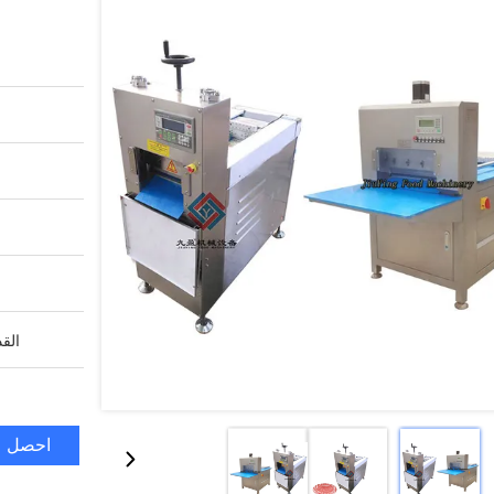
القد
احصل ع