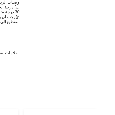
وضباب الزيت 
30 درجة مئوية ، والرطوبة النسبية أقل من 80٪ ، وضمان ظروف جيدة لتبديد الحرارة.
ج) يجب أن ي
التقطيع إلى 
العلامات:
تق