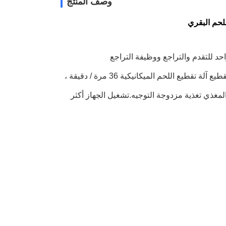
وصف المنتج
للحم البقري
د للتقدم والتراجع ووظيفة التراجع
ب) كفاءة قطع عالية.سرعة تقطيع آلة تقطيع CNC هي 50 مرة / دقيقة ، وسرعة تقطيع آلة تقطيع اللحم الميكانيكية 36 مرة / دقيقة ،
ن الدرجة الغذائية ، ويستخدم المغذي تغذية مزدوجة التوجيه.تشغيل الجهاز أكثر