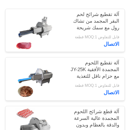
خريطة
آلة تقطيع شرائح لحم
البقر المجمد من تشاك
الموقع
رول مع سمك شريحة
قابل للتعديل من 0.5-30
قابل للتفاوض MOQ:1 قطعة
مم
سياسة
الاتصال
الخصوصية
آلة تقطيع اللحوم
المجمدة الأفقية JY-25K
مع حزام ناقل للتغذية
للخارج لشركات تجهيز
قابل للتفاوض MOQ:1 قطعة
الأغذية
الاتصال
آلة قطع شرائح اللحوم
المجمدة عالية السرعة
والدقة بالعظام وبدون