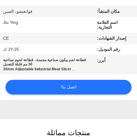
المصنع
مكان المنشأ:
قوانغتشو، الصين
مراقبة
اسم العلامة
Jiu Ying
التجارية:
الجودة
إصدار الشهادات:
CE
رقم الموديل:
JY-25 ك
اتصل
أبرز:
قطاعة لحم بيكون صناعية مجمدة ، قطاعة لحوم صناعية
بنا
30 مم قابلة للتعديل
,
30mm Adjustable Industrial Meat Slicer
أخبار
اتصل بنا!
القضايا
اطلب
منتجات مماثلة
اقتباس