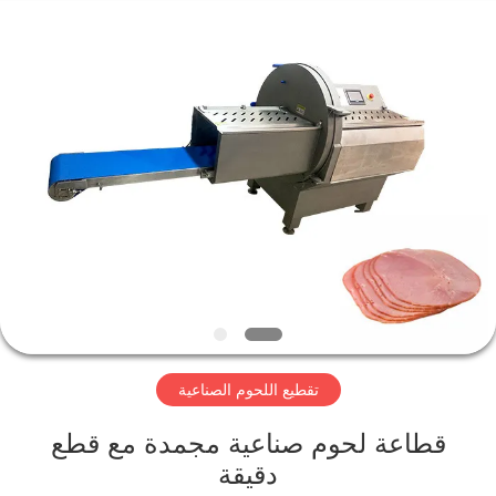
Guangzhou
Jiuying
Food
Machinery
Co.,Ltd.
All
Rights
Reserved.
المنزل
المنتجات
برنامج
VR
حولنا
تقطيع اللحوم الصناعية
جولة
قطاعة لحوم صناعية مجمدة مع قطع
في
دقيقة