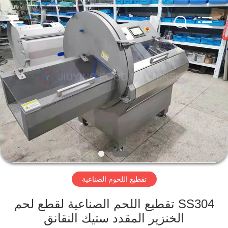
Guangzhou
Jiuying
Food
Machinery
Co.,Ltd.
All
Rights
Reserved.
المنزل
المنتجات
برنامج
VR
حولنا
تقطيع اللحوم الصناعية
جولة
SS304 تقطيع اللحم الصناعية لقطع لحم
في
الخنزير المقدد ستيك النقانق