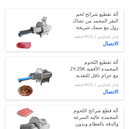
خريطة
آلة تقطيع شرائح لحم
البقر المجمد من تشاك
الموقع
رول مع سمك شريحة
قابل للتعديل من 0.5-30
قابل للتفاوض MOQ:1 قطعة
مم
سياسة
الاتصال
الخصوصية
آلة تقطيع اللحوم
المجمدة الأفقية JY-25K
مع حزام ناقل للتغذية
للخارج لشركات تجهيز
قابل للتفاوض MOQ:1 قطعة
الأغذية
الاتصال
آلة قطع شرائح اللحوم
المجمدة عالية السرعة
والدقة بالعظام وبدون