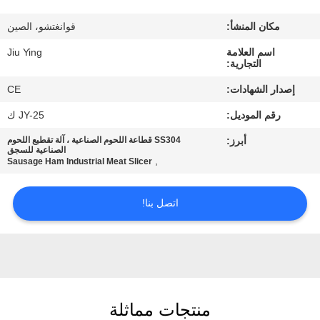
المصنع
مكان المنشأ:
قوانغتشو، الصين
مراقبة
اسم العلامة
Jiu Ying
التجارية:
الجودة
إصدار الشهادات:
CE
رقم الموديل:
JY-25 ك
اتصل
أبرز:
SS304 قطاعة اللحوم الصناعية ، آلة تقطيع اللحوم
بنا
الصناعية للسجق
,
Sausage Ham Industrial Meat Slicer
أخبار
اتصل بنا!
القضايا
اطلب
منتجات مماثلة
اقتباس