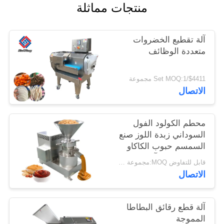
منتجات مماثلة
خريطة
الموقع
آلة تقطيع الخضروات
متعددة الوظائف
سياسة
$4411/Set MOQ:1 مجموعة
الخصوصية
الاتصال
محطم الكولود الفول
السوداني زبدة اللوز صنع
السمسم حبوب الكاكاو
معجون طحن آلة
قابل للتفاوض MOQ:مجموعة واحدة
الاتصال
آلة قطع رقائق البطاطا
المموجة