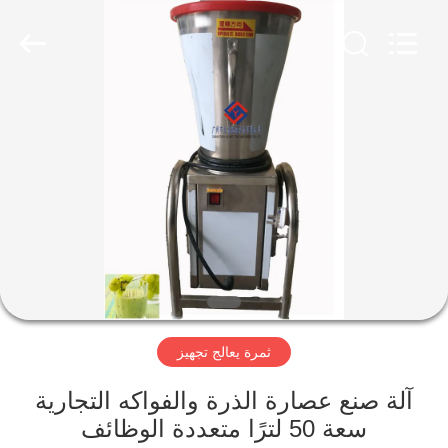
Guangzhou
Jiuying
Food
Machinery
Co.,Ltd.
All
Rights
Reserved.
المنزل
المنتجات
برنامج
VR
حولنا
ثمرة يعالج تجهيز
جولة
آلة صنع عصارة الذرة والفواكه التجارية
في
سعة 50 لترًا متعددة الوظائف