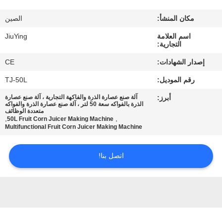
المصنع
مكان المنشأ:
الصين
مراقبة
اسم العلامة
JiuYing
التجارية:
الجودة
إصدار الشهادات:
CE
رقم الموديل:
TJ-50L
اتصل
أبرز:
آلة صنع عصارة الذرة والفاكهة التجارية ، آلة صنع عصارة
بنا
الذرة بالفواكه سعة 50 لتر ، آلة صنع عصارة الذرة والفواكه
متعددة الوظائف
,
,
50L Fruit Corn Juicer Making Machine
Multifunctional Fruit Corn Juicer Making Machine
أخبار
اتصل بنا!
القضايا
اطلب
اقتباس