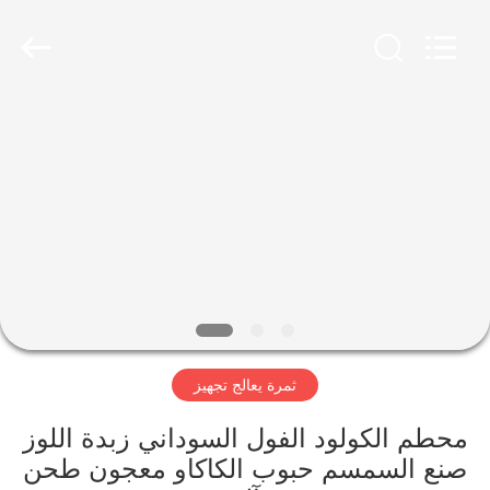
Guangzhou
Jiuying
Food
Machinery
Co.,Ltd.
All
Rights
Reserved.
المنزل
المنتجات
برنامج
VR
حولنا
ثمرة يعالج تجهيز
جولة
محطم الكولود الفول السوداني زبدة اللوز
في
صنع السمسم حبوب الكاكاو معجون طحن