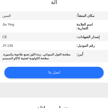
آلة
المصنع
مكان المنشأ:
الصين
مراقبة
اسم العلامة
Jiu Ying
الجودة
التجارية:
إصدار الشهادات:
CE
اتصل
رقم الموديل:
JY-130
بنا
أبرز:
,
,
مطحنة الفول السوداني
زبدة اللوز تصنع طاحونة مكسورة
مطحنة الكولودية لعجينة كاكاو السمسم
أخبار
اتصل بنا!
القضايا
اطلب
اقتباس