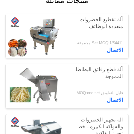
منتجات مماثلة
خريطة
آلة تقطيع الخضروات
الموقع
متعددة الوظائف
سياسة
$4411/Set MOQ:1 مجموعة
الاتصال
الخصوصية
آلة قطع رقائق البطاطا
المموجة
قابل للتفاوض MOQ:one set
الاتصال
آلة تجهيز الخضروات
والفواكه الكبيرة ، خط
تجهيز الفاكهة