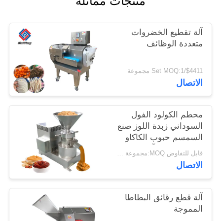
منتجات مماثلة
خريطة
آلة تقطيع الخضروات
الموقع
متعددة الوظائف
سياسة
$4411/Set MOQ:1 مجموعة
الاتصال
الخصوصية
محطم الكولود الفول
السوداني زبدة اللوز صنع
السمسم حبوب الكاكاو
معجون طحن آلة
قابل للتفاوض MOQ:مجموعة واحدة
الاتصال
آلة قطع رقائق البطاطا
المموجة