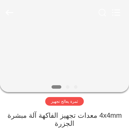
Guangzhou
Jiuying
Food
Machinery
Co.,Ltd.
All
Rights
Reserved.
المنزل
المنتجات
برنامج
VR
حولنا
ثمرة يعالج تجهيز
جولة
4x4mm معدات تجهيز الفاكهة آلة مبشرة
في
الجزرة