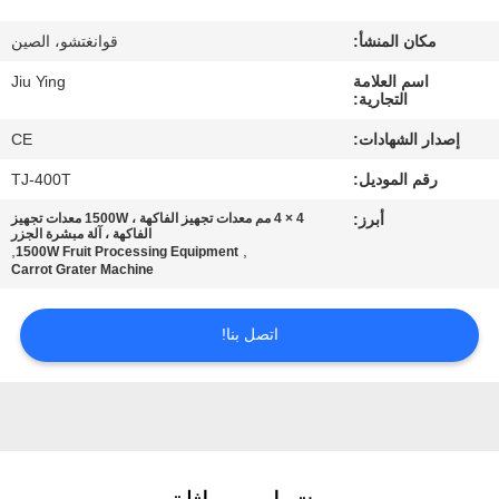
المصنع
مكان المنشأ:
قوانغتشو، الصين
مراقبة
اسم العلامة
Jiu Ying
التجارية:
الجودة
إصدار الشهادات:
CE
رقم الموديل:
TJ-400T
اتصل
أبرز:
4 × 4 مم معدات تجهيز الفاكهة ، 1500W معدات تجهيز
بنا
الفاكهة ، آلة مبشرة الجزر
,
,
1500W Fruit Processing Equipment
Carrot Grater Machine
أخبار
اتصل بنا!
القضايا
اطلب
اقتباس